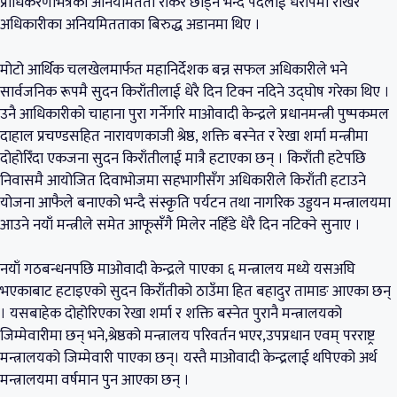
प्राधिकरणभित्रका अनियमितता रोकेरै छाड्ने भन्दै पदलाई धरापमा राखेर
अधिकारीका अनियमितताका बिरुद्ध अडानमा थिए ।
मोटो आर्थिक चलखेलमार्फत महानिर्देशक बन्न सफल अधिकारीले भने
सार्वजनिक रूपमै सुदन किराँतीलाई धेरै दिन टिक्न नदिने उद्घोष गरेका थिए ।
उनै आधिकारीको चाहाना पुरा गर्नेगरि माओवादी केन्द्रले प्रधानमन्त्री पुष्पकमल
दाहाल प्रचण्डसहित नारायणकाजी श्रेष्ठ, शक्ति बस्नेत र रेखा शर्मा मन्त्रीमा
दोहोरिँदा एकजना सुदन किराँतीलाई मात्रै हटाएका छन् । किराँती हटेपछि
निवासमै आयोजित दिवाभोजमा सहभागीसँग अधिकारीले किराँती हटाउने
योजना आफैले बनाएको भन्दै संस्कृति पर्यटन तथा नागरिक उड्डयन मन्त्रालयमा
आउने नयाँ मन्त्रीले समेत आफूसँगै मिलेर नहिँडे धेरै दिन नटिक्ने सुनाए ।
नयाँ गठबन्धनपछि माओवादी केन्द्रले पाएका ६ मन्त्रालय मध्ये यसअघि
भएकाबाट हटाइएको सुदन किराँतीको ठाउँमा हित बहादुर तामाङ आएका छन्
। यसबाहेक दोहोरिएका रेखा शर्मा र शक्ति बस्नेत पुरानै मन्त्रालयको
जिम्मेवारीमा छन् भने,श्रेष्ठको मन्त्रालय परिवर्तन भएर,उपप्रधान एवम् परराष्ट्र
मन्त्रालयको जिम्मेवारी पाएका छन्। यस्तै माओवादी केन्द्रलाई थपिएको अर्थ
मन्त्रालयमा वर्षमान पुन आएका छन् ।