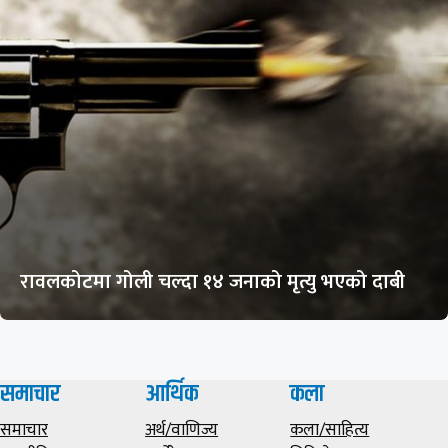
रावलकोटमा गोली चल्दा १४ जनाको मृत्यु भएको दाबी
समाचार
आर्थिक
कला
समाचार
अर्थ/वाणिज्य
कला/साहित्य