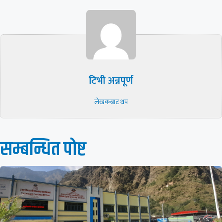
टिभी अन्नपूर्ण
लेखकबाट थप
सम्बन्धित पाेष्ट