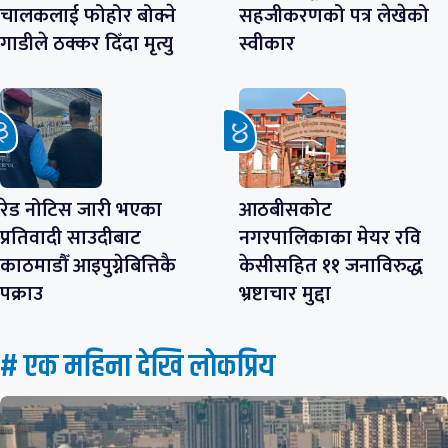
चालकलाई फोहोर बोक्ने
सहजीकरणको पत्र लेखेको
गाडीले ठक्कर दिँदा मृत्यु
स्वीकार
रेड नोटिस जारी भएका
आठबीसकोट
प्रतिवादी साउदीबाट
नगरपालिकाका मेयर रवि
काठमाडौँ आइपुग्नेबित्तिकै
केसीसहित ११ जनाविरुद्ध
पक्राउ
भ्रष्टाचार मुद्दा
# एक महिना देखि लाेकप्रिय