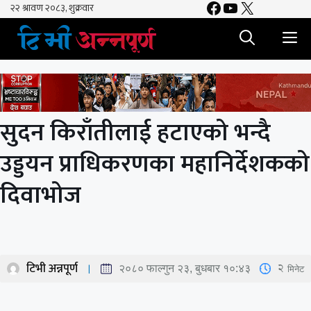
Facebook
YouTube
X
Skip
to
M
content
सुदन किराँतीलाई हटाएको भन्दै
उड्डयन प्राधिकरणका महानिर्देशकको
दिवाभोज
टिभी अन्नपूर्ण
2
मिनेट
२०८० फाल्गुन २३, बुधबार १०:४३