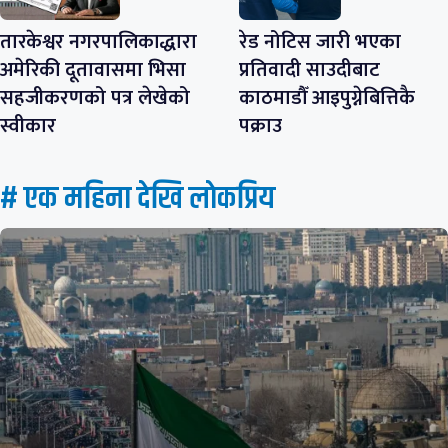
तारकेश्वर नगरपालिकाद्धारा
रेड नोटिस जारी भएका
अमेरिकी दूतावासमा भिसा
प्रतिवादी साउदीबाट
सहजीकरणको पत्र लेखेको
काठमाडौँ आइपुग्नेबित्तिकै
स्वीकार
पक्राउ
# एक महिना देखि लाेकप्रिय