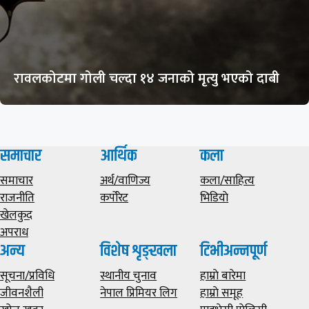
रावलकोटमा गोली चल्दा १४ जनाको मृत्यु भएको दाबी
समाचार
आर्थिक
कला
समाचार
अर्थ/वाणिज्य
कला/साहित्य
राजनीति
कर्पोरेट
भिडियाे
खेलकुद
अपराध
अन्य
विशेष शृङ्खला
टिभीअन्नपूर्ण
सूचना/प्रविधि
स्थानीय चुनाव
हाम्राे बारेमा
जीवनशैली
नेपाल प्रिमियर लिग
हाम्राे समूह