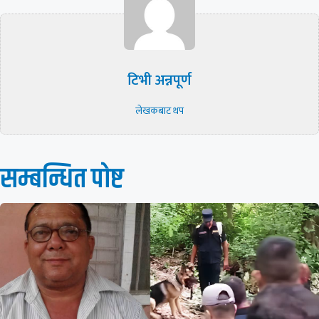
टिभी अन्नपूर्ण
लेखकबाट थप
सम्बन्धित पाेष्ट