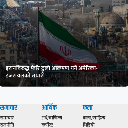
इरानविरुद्ध फेरि ठुलो आक्रमण गर्ने अमेरिका-
इजरायलको तयारी
समाचार
आर्थिक
कला
समाचार
अर्थ/वाणिज्य
कला/साहित्य
राजनीति
कर्पोरेट
भिडियाे