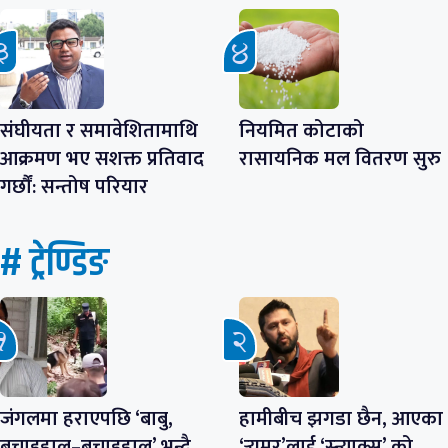
संघीयता र समावेशितामाथि
नियमित कोटाको
आक्रमण भए सशक्त प्रतिवाद
रासायनिक मल वितरण सुरु
गर्छौं: सन्तोष परियार
# ट्रेण्डिङ
जंगलमा हराएपछि ‘बाबु,
हामीबीच झगडा छैन, आएका
बचाइहाल–बचाइहाल’ भन्दै
‘र्‍युमर’लाई ‘स्न्याक्स’ को