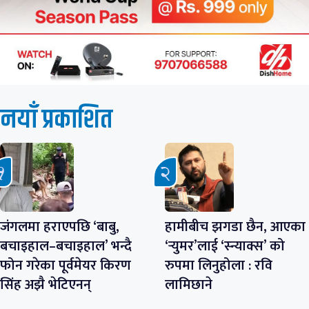
नयाँ प्रकाशित
जंगलमा हराएपछि ‘बाबु,
हामीबीच झगडा छैन, आएका
बचाइहाल–बचाइहाल’ भन्दै
‘र्‍युमर’लाई ‘स्न्याक्स’ को
फोन गरेका पूर्वमेयर किरण
रुपमा लिनुहोला : रवि
सिंह अझै भेटिएनन्
लामिछाने