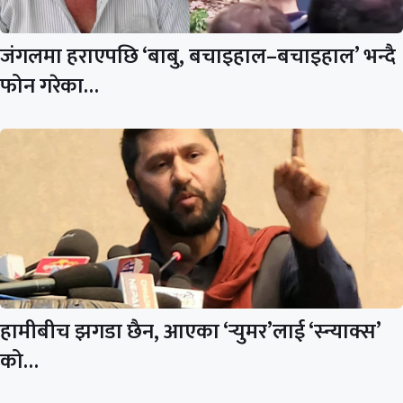
जंगलमा हराएपछि ‘बाबु, बचाइहाल–बचाइहाल’ भन्दै
फोन गरेका…
हामीबीच झगडा छैन, आएका ‘र्‍युमर’लाई ‘स्न्याक्स’
को…