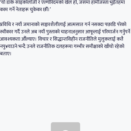
‘यो डार्क साइकोलोजी र एल्गोरिदमको खेल हो, जसमा हामीजस्ता भुईँतहमा
काम गर्ने नेताहरू चुकेका छौँ।’
प्रविधि र नयाँ जमानाको सञ्चारशैलीलाई आत्मसात गर्न नसक्दा पछाडि परेको
स्वीकार गर्दै उनले अब नयाँ पुस्ताको चाहनाअनुसार आफूलाई परिमार्जन गर्नुपर्ने
आवश्यकता औँल्याए। विचार र सिद्धान्तविहीन राजनीतिले मुलुकलाई कतै
नपु¥याउने भन्दै उनले राजनीतिक दलहरूमा गम्भीर समीक्षाको खाँचो रहेको
बताए।