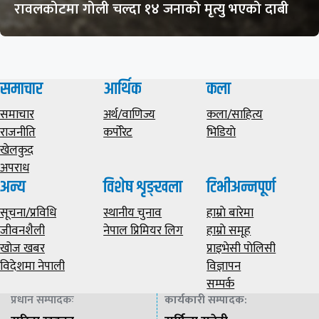
रावलकोटमा गोली चल्दा १४ जनाको मृत्यु भएको दाबी
समाचार
आर्थिक
कला
समाचार
अर्थ/वाणिज्य
कला/साहित्य
राजनीति
कर्पोरेट
भिडियाे
खेलकुद
अपराध
अन्य
विशेष शृङ्खला
टिभीअन्नपूर्ण
सूचना/प्रविधि
स्थानीय चुनाव
हाम्राे बारेमा
जीवनशैली
नेपाल प्रिमियर लिग
हाम्राे समूह
खोज खबर
प्राइभेसी पाेलिसी
विदेशमा नेपाली
विज्ञापन
सम्पर्क
प्रधान सम्पादकः
कार्यकारी सम्पादक
: