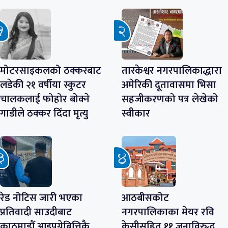
मोटरसाइकलको ठक्करबाट
तारकेश्वर नगरपालिकाद्धारा
लडेकी २१ वर्षीया स्कुटर
अमेरिकी दूतावासमा भिसा
चालकलाई फोहोर बोक्ने
सहजीकरणको पत्र लेखेको
गाडीले ठक्कर दिँदा मृत्यु
स्वीकार
रेड नोटिस जारी भएका
आठबीसकोट
प्रतिवादी साउदीबाट
नगरपालिकाका मेयर रवि
काठमाडौँ आइपुग्नेबित्तिकै
केसीसहित ११ जनाविरुद्ध