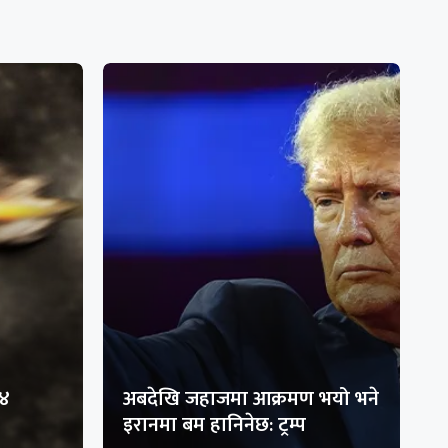
१४
अबदेखि जहाजमा आक्रमण भयो भने
इरानमा बम हानिनेछ: ट्रम्प