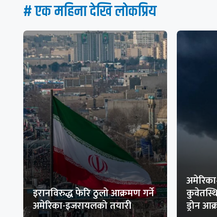
# एक महिना देखि लाेकप्रिय
अमेरिका
इरानविरुद्ध फेरि ठुलो आक्रमण गर्ने
कुवेतस्
अमेरिका-इजरायलको तयारी
ड्रोन आ