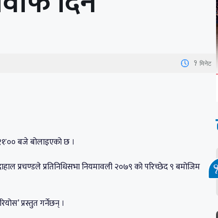
जवाफ दिने
1
मिनेट
न ११ः०० बजे बोलाइएको छ ।
हाल प्रचण्डले प्रतिनिधिसभा नियमावली २०७९ को परिच्छेद ९ बमोजिम
ोस’ प्रस्तुत गर्नेछन् ।