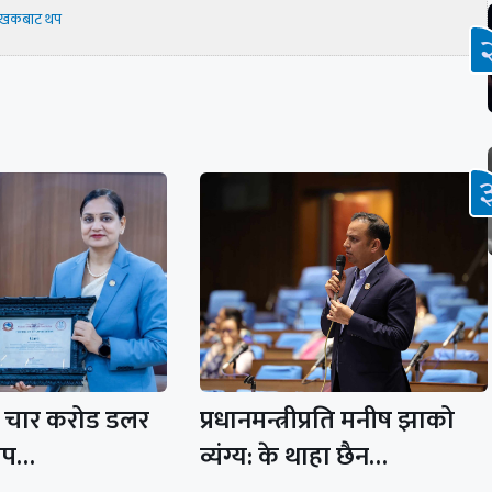
ेखकबाट थप
ै चार करोड डलर
प्रधानमन्त्रीप्रति मनीष झाको
ोप…
व्यंग्य: के थाहा छैन…