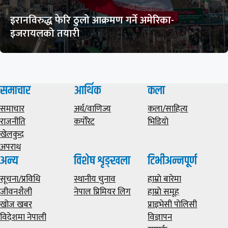
इरानविरुद्ध फेरि ठुलो आक्रमण गर्ने अमेरिका-
इजरायलको तयारी
समाचार
आर्थिक
कला
समाचार
अर्थ/वाणिज्य
कला/साहित्य
राजनीति
कर्पोरेट
भिडियाे
खेलकुद
अपराध
अन्य
विशेष शृङ्खला
टिभीअन्नपूर्ण
सूचना/प्रविधि
स्थानीय चुनाव
हाम्राे बारेमा
जीवनशैली
नेपाल प्रिमियर लिग
हाम्राे समूह
खोज खबर
प्राइभेसी पाेलिसी
विदेशमा नेपाली
विज्ञापन