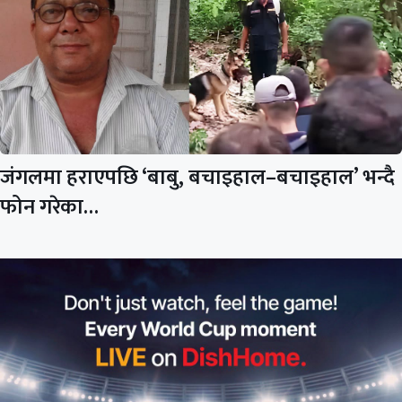
जंगलमा हराएपछि ‘बाबु, बचाइहाल–बचाइहाल’ भन्दै
फोन गरेका…