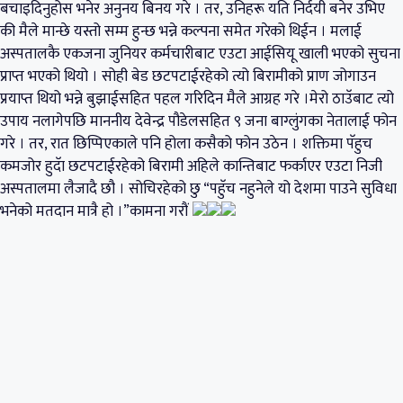
बचाइदिनुहोस भनेर अनुनय बिनय गरे । तर, उनिहरू यति निर्दयी बनेर उभिए
की मैले मान्छे यस्तो सम्म हुन्छ भन्ने कल्पना समेत गरेको थिईन । मलाई
अस्पतालकै एकजना जुनियर कर्मचारीबाट एउटा आईसियू खाली भएको सुचना
प्राप्त भएको थियो । सोही बेड छटपटाईरहेको त्यो बिरामीको प्राण जोगाउन
प्रयाप्त थियो भन्ने बुझाईसहित पहल गरिदिन मैले आग्रह गरे ।मेरो ठाउॅबाट त्यो
उपाय नलागेपछि माननीय देवेन्द्र पौडेलसहित ९ जना बाग्लुंगका नेतालाई फोन
गरे । तर, रात छिप्पिएकाले पनि होला कसैको फोन उठेन । शक्तिमा पॅहुच
कमजोर हुदॅा छटपटाईरहेको बिरामी अहिले कान्तिबाट फर्काएर एउटा निजी
अस्पतालमा लैजादै छौ । सोचिरहेको छु “पहुॅच नहुनेले यो देशमा पाउने सुविधा
भनेको मतदान मात्रै हो ।”कामना गरौं