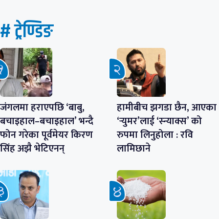
# ट्रेण्डिङ
जंगलमा हराएपछि ‘बाबु,
हामीबीच झगडा छैन, आएका
बचाइहाल–बचाइहाल’ भन्दै
‘र्‍युमर’लाई ‘स्न्याक्स’ को
फोन गरेका पूर्वमेयर किरण
रुपमा लिनुहोला : रवि
सिंह अझै भेटिएनन्
लामिछाने