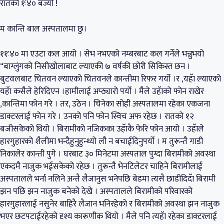
रातको १ः४० बज्यो !
म कान्ति बाल अस्पतालमा छु।
११ः४० मा एउटा कल आयो । सेभ नभएको नम्बरबाट कल गर्नेले भन्नुभयो
“बाग्लुंगको निसीखोलाबाट ल्याएकी ७ वर्षकी छोरी सिकिस्त छन ।
बुटवलबाट चितवन ल्याएको चितवनले कान्तीमा रिफर गर्यो ।र ,यहॅा ल्याएको
यहॅा कसैले हेरिदिएन ।हामीलाई अप्ठ्यारो पर्यो । मैले उहॅाको फोन राखेर
,कान्तिमा फोन गरे । तर, उठेन । चिनेका सोही अस्पतालमा रहेका एकजना
डाक्टरलाई फोन गरे । उनको पनि फोन स्विच अफ रहेछ । रातको १२
बजीसकेको थियो । बिरामीको नजिकका उहॅाकै फेरि फोन आयो । उहॅाले
हारगुहारको शैलीमा भन्दैहुनुहुन्थ्यो लौ न बचाईदिनुपर्यो । म तुरून्तै गाडी
निकालेर कान्ती पुगे । घरबाट ३० मिनेटमा अस्पताल पुग्दा बिरामीको अवस्था
एकदमै नाजुक भईसकेको रहेछ । तुरून्तै भेनटिलेटर चाहिने बिरामीलाई
अस्पतालले भर्ना नलिने अन्तै लैजानुस भनेपछि बेडमा त्यसै छाडीदिदॅा बिरामी
झन पछि झन नाजुक बनेको देखे । अस्पतालले बिरामीको परिवारको
हारगुहारलाई नसुनेर बाहिरै लैजान भनिरहेको र बिरामीको अवस्था झन नाजुक
भएर छटपटाईरहेको दृश्य कारूणीक थियो । मैले पनि त्यहॅा रहेका डाक्टरलाई