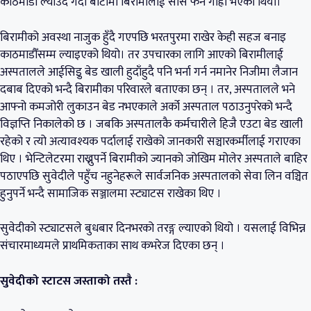
काठमाडौँ ल्याउँदै गर्दा बाटोमा बिरामीलाई सास फेर्न गाह्रो भएको थियो।
बिरामीको अवस्था नाजुक हुँदै गएपछि भरतपुरमा राखेर केही सहज बनाइ
काठमाडौँसम्म ल्याइएको थियो। तर उपचारका लागि आएको बिरामीलाई
अस्पतालले आईसिइु बेड खाली हुदाँहुदै पनि भर्ना गर्न नमानेर निजीमा लैजान
दबाब दिएको भन्दै बिरामीका परिवारले बताएका छन् । तर, अस्पतालले भने
आफ्नो कमजोरी लुकाउन बेड नभएकाले अर्को अस्पताल पठाउनुपरेको भन्दै
विज्ञप्ति निकालेको छ । जबकि अस्पतालकै कर्मचारीले हिजै एउटा बेड खाली
रहेको र त्यो अत्यावश्यक पर्दालाई राखेको जानकारी सञ्चारकर्मीलाई गराएका
थिए । भेन्टिलेटरमा राख्नुपर्ने बिरामीको ज्यानको जोखिम मोलेर अस्पताले बाहिर
पठाएपछि सुवेदीले पहुँच नहुनेहरूले सार्वजनिक अस्पतालको सेवा लिन वञ्चित
हुनुपर्ने भन्दै सामाजिक सञ्जालमा स्ट्याटस राखेका थिए ।
सुवेदीको स्ट्याटसले बुधबार दिनभरको तरङ्ग ल्याएको थियो । यसलाई विभिन्न
संचारमाध्यमले प्राथमिकताका साथ कभरेज दिएका छन् ।
सुवेदीको स्टाटस जस्ताको तस्तै :