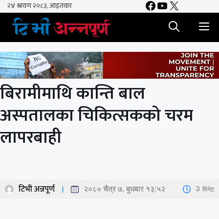
Facebook
YouTube
X
Skip
to
M
content
बिरामीमाथि कान्ति बाल
अस्पतालका चिकित्सकको चरम
लापरबाही
टिभी अन्नपूर्ण
3
मिनेट
२०८० चैत्र ७, बुधबार १३:५२