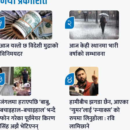
नयाँ प्रकाशित
आज यस्तो छ विदेशी मुद्राको
आज केही स्थानमा भारी
विनिमयदर
वर्षाको सम्भावना
जंगलमा हराएपछि ‘बाबु,
हामीबीच झगडा छैन, आएका
बचाइहाल–बचाइहाल’ भन्दै
‘र्‍युमर’लाई ‘स्न्याक्स’ को
फोन गरेका पूर्वमेयर किरण
रुपमा लिनुहोला : रवि
सिंह अझै भेटिएनन्
लामिछाने