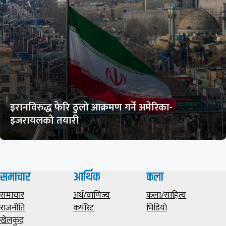
इरानविरुद्ध फेरि ठुलो आक्रमण गर्ने अमेरिका-
इजरायलको तयारी
समाचार
आर्थिक
कला
समाचार
अर्थ/वाणिज्य
कला/साहित्य
राजनीति
कर्पोरेट
भिडियाे
खेलकुद