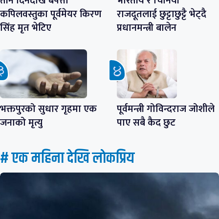
तीन दिनदेखि बेपत्ता
भारतीय र चिनियाँ
कपिलवस्तुका पूर्वमेयर किरण
राजदूतलाई छुट्टाछुट्टै भेट्दै
सिंह मृत भेटिए
प्रधानमन्त्री बालेन
भक्तपुरको सुधार गृहमा एक
पूर्वमन्त्री गोविन्दराज जोशीले
जनाको मृत्यु
पाए सबै कैद छुट
# एक महिना देखि लाेकप्रिय