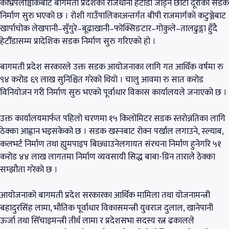
काभ्रेपलाञ्चोकबाट बागमती प्रदेशको राजधानी हेटौँडा जोड्ने छोटो दूरीको सडक
निर्माण सुरु भएको छ । रोशी गाउँपालिकाअन्तर्गत बीपी राजमार्गको कटुञ्जेबाट
खार्पाचोक लेखपानी–सुँगुरे–बूढाखानी–फोक्सिङटार–गोकुले–तालढुङ्गा हुँदै
हेटौँडासम्म प्रादेशिक सडक निर्माण सुरु गरिएको हो ।
बागमती प्रदेश सरकारले उक्त सडक आयोजनाका लागि गत आर्थिक वर्षमा रु
९४ करोड ६९ लाख सुनिश्चित गरेको थियो । चालु आवमा रु सात करोड
विनियोजन गरी निर्माण सुरु भएको पूर्वाधार विकास कार्यालयले जनाएको छ ।
उक्त कार्यालयमार्फत पहिलो चरणमा १५ किलोमिटर सडक स्तरोन्नतिका लागि
ठेक्का आह्वान भइसकेको छ । सडक खस्नबाट रोक्न पर्खाल लगाउने, स्ल्याब,
कलभर्ट निर्माण तथा ह्युमपाइप बिछ्याउनेलगायत संरचना निर्माण हुनेगरि ५१
करोड ४४ लाख लागतमा निर्माण व्यवसायी सिद्ध बाबा-ग्रिन ताराले ठेक्का
सम्झौता गरेको छ ।
आयोजनाको बागमती प्रदेश सरकारका आर्थिक मामिला तथा योजनामन्त्री
बहादुरसिंह लामा, भौतिक पूर्वाधार विकासमन्त्री युवराज दुलाल, खानेपानी
ऊर्जा तथा सिँचाइमन्त्री तीर्थ लामा र प्रदेशसभा सदस्य रत्न ढकालले