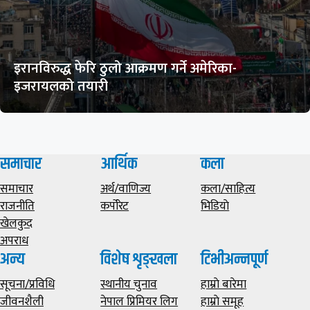
इरानविरुद्ध फेरि ठुलो आक्रमण गर्ने अमेरिका-
इजरायलको तयारी
समाचार
आर्थिक
कला
समाचार
अर्थ/वाणिज्य
कला/साहित्य
राजनीति
कर्पोरेट
भिडियाे
खेलकुद
अपराध
अन्य
विशेष शृङ्खला
टिभीअन्नपूर्ण
सूचना/प्रविधि
स्थानीय चुनाव
हाम्राे बारेमा
जीवनशैली
नेपाल प्रिमियर लिग
हाम्राे समूह