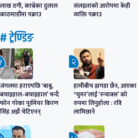
लाख ठगी, काभ्रेका दुलाल
संलग्नताको आरोपमा केही
काठमाडौंमा पक्राउ
व्यक्ति पक्राउ
# ट्रेण्डिङ
जंगलमा हराएपछि ‘बाबु,
हामीबीच झगडा छैन, आएका
बचाइहाल–बचाइहाल’ भन्दै
‘र्‍युमर’लाई ‘स्न्याक्स’ को
फोन गरेका पूर्वमेयर किरण
रुपमा लिनुहोला : रवि
सिंह अझै भेटिएनन्
लामिछाने