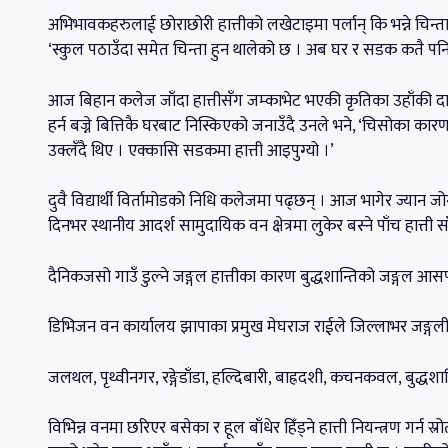
अभिभावकहरुलाई छोराछोरी हात्तीको लखेटाइमा पर्लान् कि भन्ने चिन्त
‘स्कुल पठाउँदा समेत चिन्ता हुन थालेको छ । अब घर र सडक कतै पनि स
आज बिहान कलेज जाँदा हात्तीसँग जम्काभेट भएकी कृतिका उहाँकी 
हर्न बज्ने बित्तिकै घरबाट निस्किएको जनाउँदै उनले भने, ‘चिसोका का
उक्लँदै थिए । एक्कासि सडकमा हात्ती आइपुग्यो ।’
दुवै विद्यार्थी विर्तामोडको निधि कलेजमा पढ्छन् । आज भागेर ज्यान
दिनभर स्थानीय आदर्श सामुदायिक वन क्षेत्रमा लुकेर बस्ने पाँच हात्ती साँ
दैनिकजसो गाउँ डुल्ने जङ्गल हात्तीका कारण बुद्धशान्तिको जङ्गल आसप
डिभिजन वन कार्यालय झापाका प्रमुख मेघराज राईले जिल्लाभर जङ्गली 
जलथल, पृथ्वीनगर, रङ्गेडाँडा, हल्दिबारी, बाह्रदशी, कचनकवल, बुद्धशान्ति
विभिन्न वनमा छरिएर बसेका र हूल बाँधेर हिँड्ने हात्ती नियन्त्रण गर