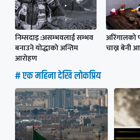
निम्सदाइ :असम्भवलाई सम्भव
अरिंगालको 
बनाउने योद्धाको अन्तिम
चाख्न बेनी 
आरोहण
# एक महिना देखि लाेकप्रिय