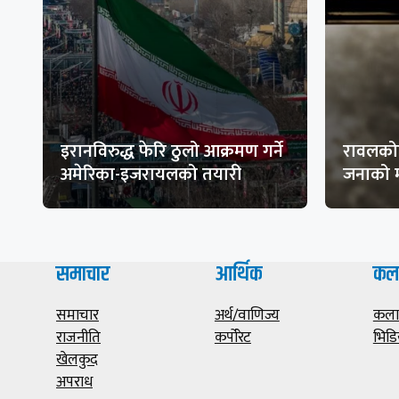
इरानविरुद्ध फेरि ठुलो आक्रमण गर्ने
रावलकोट
अमेरिका-इजरायलको तयारी
जनाको म
समाचार
आर्थिक
कल
समाचार
अर्थ/वाणिज्य
कला/
राजनीति
कर्पोरेट
भिडि
खेलकुद
अपराध