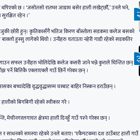
ा थपिएको छ । ‘जसोतसो रातभर जाग्राम बसेर हात्ती लखेट्छौँ,’ उनले भने,
ुरक्षित रहेन ।’
दाजुकी छोरी हुन्। कृतिकासँगै भतिज किरण बाँस्तोला सडकमा कलेज बसको
रण बाक्लो हुस्सु लागेको थियो । उनीहरु यताउता नहेरी गाडी रहेको सडकतिर
 जोगाउन सफल उनीहरु भोलिदेखि कलेज कसरी जाने भन्ने कुराले चिन्तित छन् ।
झ पर्ने बित्तिकै एक्लाएक्लै गाउँ छिर्ने गरेका छन् ।
ासका बच्चादेखि वृद्धवृद्धासम्म घरबाट बाहिर निस्कन डराउँछन् ।
हात्तीको बिगबिगी रहेको स्वीकार गरे ।
, मेचीनगरलगायत क्षेत्रमा हात्ती दिनहुँ गाउँ पस्ने गरेका छन् ।
्न स्रोत र साधनको समस्या रहेको उनले बताए। ‘एकैपटकमा दश ठाउँबाट हात्ती गाउँ