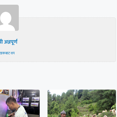
ी अन्नपूर्ण
ेखकबाट थप