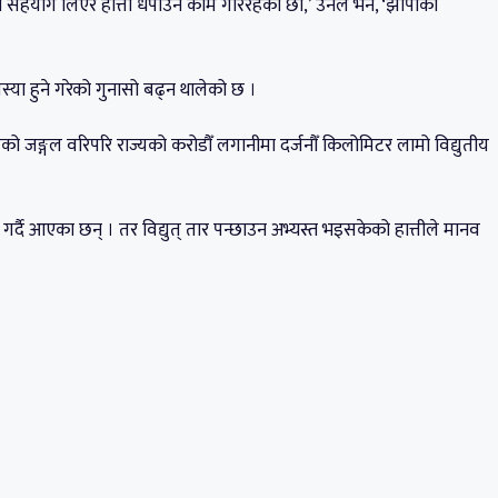
 सहयोग लिएर हात्ती धपाउने काम गरिरहेका छौँ,’ उनले भने, ‘झापाको
ा हुने गरेको गुनासो बढ्न थालेको छ ।
ीको जङ्गल वरिपरि राज्यको करोडौँ लगानीमा दर्जनौँ किलोमिटर लामो विद्युतीय
 गर्दै आएका छन् । तर विद्युत् तार पन्छाउन अभ्यस्त भइसकेको हात्तीले मानव