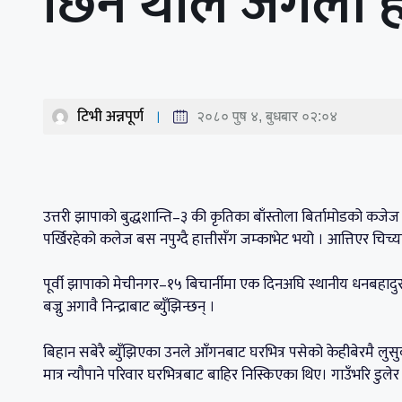
छिर्न थाले जंगली हा
टिभी अन्नपूर्ण
२०८० पुष ४, बुधबार ०२:०४
उत्तरी झापाको बुद्धशान्ति–३ की कृतिका बाँस्तोला बिर्तामोडको कज
पर्खिरहेको कलेज बस नपुग्दै हात्तीसँग जम्काभेट भयो । आत्तिएर चिच्या
पूर्वी झापाको मेचीनगर–१५ बिचार्नीमा एक दिनअघि स्थानीय धनबहादुर 
बज्नु अगावै निन्द्राबाट ब्युँझिन्छन् ।
बिहान सबेरै ब्युँझिएका उनले आँगनबाट घरभित्र पसेको केहीबेरमै लुसुक
मात्र न्यौपाने परिवार घरभित्रबाट बाहिर निस्किएका थिए। गाउँभरि डुलेर