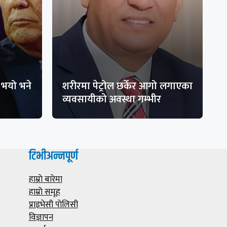
भयो भने
शरीरमा पेट्रोल छर्केर आगो लगाएका
व्यवसायीको अवस्था गम्भीर
टिभीअन्नपूर्ण
हाम्राे बारेमा
हाम्राे समूह
प्राइभेसी पाेलिसी
विज्ञापन