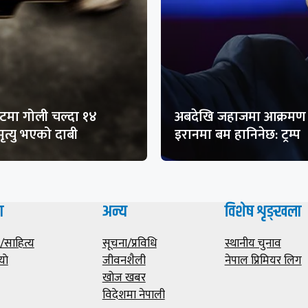
मा गोली चल्दा १४
अबदेखि जहाजमा आक्रमण 
ृत्यु भएको दाबी
इरानमा बम हानिनेछ: ट्रम्प
ा
अन्य
विशेष शृङ्खला
साहित्य
सूचना/प्रविधि
स्थानीय चुनाव
याे
जीवनशैली
नेपाल प्रिमियर लिग
खोज खबर
विदेशमा नेपाली