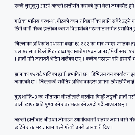
एक्लै लुसुलुसु आउने जङ्गली हात्तीसँग कसको कुन बेला जम्काभेट हुने ह
गाउँका मानिस घरधन्धा, गोठको काम र विद्यार्थीका लागि सबेरै उठ्ने ग
छिर्ने बानी परेका हात्तीका कारण विद्यार्थीको पठनपाठनसमेत प्रभावित
जिल्लाका अधिकांश स्थानमा कक्षा ११ र १२ का मात्र नभएर स्नातक तह
चलाएर सात किलोमिटर टाढा धुलाबारीमा पढ्न जान्छ,’ मेचीनगर–१५ सुकुम
। हात्ती पनि जताततै भेटिन थालेका छन् । कलेज पठाउन पनि डरमर्दो 
झापाका १५ वटै पालिका हात्ती प्रभावित छ । डिभिजन वन कार्यालय झापा
जनाएको छ । जिल्लाको सबैतिर अभिभावकहरु आफ्ना छोराछोरीलाई
बुद्धशान्ति–३ का सीताराम बाँस्तोलाले बस्तीमा दिनहुँ जङ्गली हात्ती पस्
बाली खाएर क्षति पु¥याउने र घर भत्काउने उपद्रो गर्दै आएका छन् ।
जङ्गली हात्तीबाट जीउधन जोगाउन स्थानीयवासी रातभर जागा बस्ने गरेको 
खटिने र रातभर जाग्राम बस्ने गरेको उनले जानकारी दिए ।