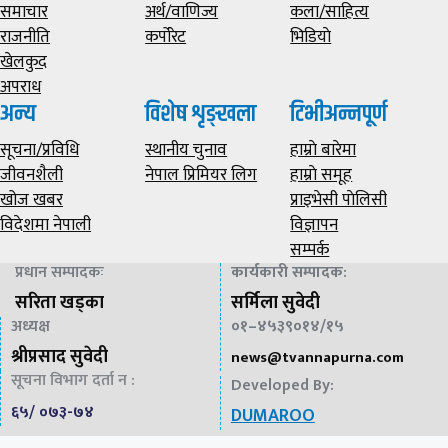
समाचार
अर्थ/वाणिज्य
कला/साहित्य
राजनीति
कर्पोरेट
भिडियाे
खेलकुद
अपराध
अन्य
विशेष शृङ्खला
टिभीअन्नपूर्ण
सूचना/प्रविधि
स्थानीय चुनाव
हाम्राे बारेमा
जीवनशैली
नेपाल प्रिमियर लिग
हाम्राे समूह
खोज खबर
प्राइभेसी पाेलिसी
विदेशमा नेपाली
विज्ञापन
सम्पर्क
प्रधान सम्पादकः
कार्यकारी सम्पादक
:
सरिता खड्का
सर्मिला सुवेदी
अध्यक्ष
०१–४५३९०१४/१५
श्रीप्रसाद सुवेदी
news@
tvannapurna.com
सूचना विभाग दर्ता न :
Developed By:
६५/ ०७३-७४
DUMAROO