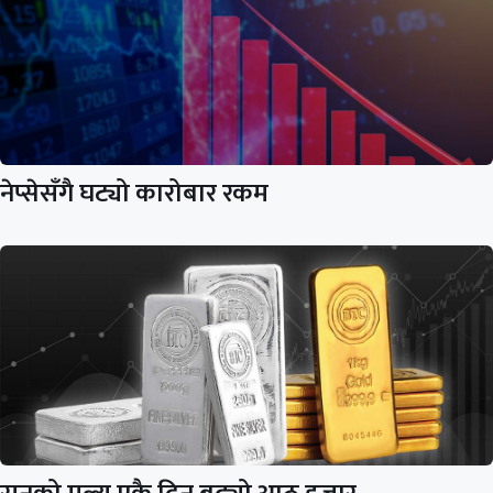
नेप्सेसँगै घट्यो कारोबार रकम