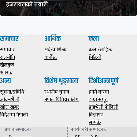
इजरायलको तयारी
समाचार
आर्थिक
कला
समाचार
अर्थ/वाणिज्य
कला/साहित्य
राजनीति
कर्पोरेट
भिडियाे
खेलकुद
अपराध
अन्य
विशेष शृङ्खला
टिभीअन्नपूर्ण
सूचना/प्रविधि
स्थानीय चुनाव
हाम्राे बारेमा
जीवनशैली
नेपाल प्रिमियर लिग
हाम्राे समूह
खोज खबर
प्राइभेसी पाेलिसी
विदेशमा नेपाली
विज्ञापन
सम्पर्क
प्रधान सम्पादकः
कार्यकारी सम्पादक
: