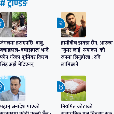
# ट्रेण्डिङ
जंगलमा हराएपछि ‘बाबु,
हामीबीच झगडा छैन, आएका
बचाइहाल–बचाइहाल’ भन्दै
‘र्‍युमर’लाई ‘स्न्याक्स’ को
फोन गरेका पूर्वमेयर किरण
रुपमा लिनुहोला : रवि
सिंह अझै भेटिएनन्
लामिछाने
महान् जनादेश पाएको
नियमित कोटाको
सरकारमा कोही एक्लो छैन :
रासायनिक मल वितरण सुरु