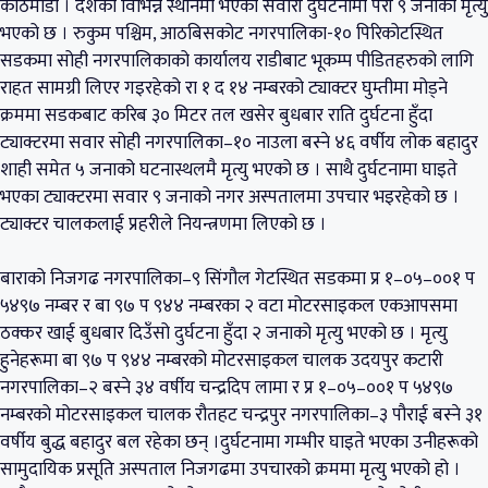
काठमाडौँ । देशका विभिन्न स्थानमा भएको सवारी दुर्घटनामा परी ९ जनाको मृत्यु
भएको छ । रुकुम पश्चिम, आठबिसकोट नगरपालिका-१० पिरिकोटस्थित
सडकमा सोही नगरपालिकाको कार्यालय राडीबाट भूकम्प पीडितहरुको लागि
राहत सामग्री लिएर गइरहेको रा १ द १४ नम्बरको ट्याक्टर घुम्तीमा मोड्ने
क्रममा सडकबाट करिब ३० मिटर तल खसेर बुधबार राति दुर्घटना हुँदा
ट्याक्टरमा सवार सोही नगरपालिका–१० नाउला बस्ने ४६ वर्षीय लोक बहादुर
शाही समेत ५ जनाको घटनास्थलमै मृत्यु भएको छ । साथै दुर्घटनामा घाइते
भएका ट्याक्टरमा सवार ९ जनाको नगर अस्पतालमा उपचार भइरहेको छ ।
ट्याक्टर चालकलाई प्रहरीले नियन्त्रणमा लिएको छ ।
बाराको निजगढ नगरपालिका–९ सिंगौल गेटस्थित सडकमा प्र १–०५–००१ प
५४९७ नम्बर र बा ९७ प ९४४ नम्बरका २ वटा मोटरसाइकल एकआपसमा
ठक्कर खाई बुधबार दिउँसो दुर्घटना हुँदा २ जनाको मृत्यु भएको छ । मृत्यु
हुनेहरूमा बा ९७ प ९४४ नम्बरको मोटरसाइकल चालक उदयपुर कटारी
नगरपालिका–२ बस्ने ३४ वर्षीय चन्द्रदिप लामा र प्र १–०५–००१ प ५४९७
नम्बरको मोटरसाइकल चालक रौतहट चन्द्रपुर नगरपालिका–३ पौराई बस्ने ३१
वर्षीय बुद्ध बहादुर बल रहेका छन् ।दुर्घटनामा गम्भीर घाइते भएका उनीहरूको
सामुदायिक प्रसूति अस्पताल निजगढमा उपचारको क्रममा मृत्यु भएको हो ।