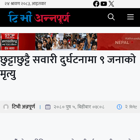
Facebook
YouTube
X
Skip
to
M
content
छुट्टाछुट्टै सवारी दुर्घटनामा ९ जनाको
मृत्यु
टिभी अन्नपूर्ण
2
मिनेट
२०८० पुष ५, बिहीबार ०७:०८