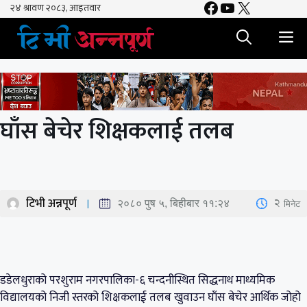
Facebook
YouTube
X
Skip
to
M
content
घाँस बेचेर शिक्षकलाई तलब
टिभी अन्नपूर्ण
2
मिनेट
२०८० पुष ५, बिहीबार ११:२४
डडेलधुराको परशुराम नगरपालिका-६ चन्दनीस्थित सिद्धनाथ माध्यमिक
विद्यालयको निजी स्तरको शिक्षकलाई तलब खुवाउन घाँस बेचेर आर्थिक जोहो