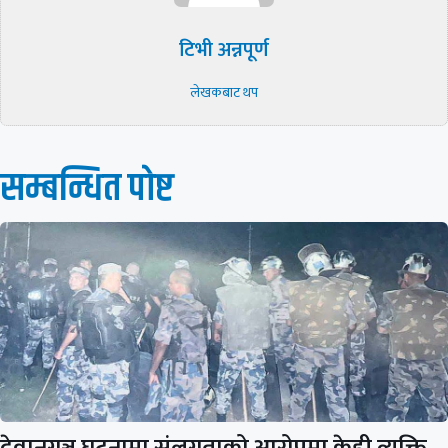
टिभी अन्नपूर्ण
लेखकबाट थप
सम्बन्धित पाेष्ट
देवानगञ्ज घटनामा संलग्नताको आरोपमा केही व्यक्ति