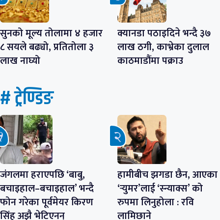
सुनको मूल्य तोलामा ४ हजार
क्यानडा पठाइदिने भन्दै ३७
८ सयले बढ्यो, प्रतितोला ३
लाख ठगी, काभ्रेका दुलाल
लाख नाघ्यो
काठमाडौंमा पक्राउ
# ट्रेण्डिङ
जंगलमा हराएपछि ‘बाबु,
हामीबीच झगडा छैन, आएका
बचाइहाल–बचाइहाल’ भन्दै
‘र्‍युमर’लाई ‘स्न्याक्स’ को
फोन गरेका पूर्वमेयर किरण
रुपमा लिनुहोला : रवि
सिंह अझै भेटिएनन्
लामिछाने