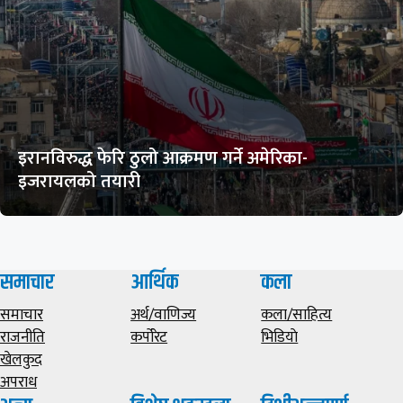
इरानविरुद्ध फेरि ठुलो आक्रमण गर्ने अमेरिका-
इजरायलको तयारी
समाचार
आर्थिक
कला
समाचार
अर्थ/वाणिज्य
कला/साहित्य
राजनीति
कर्पोरेट
भिडियाे
खेलकुद
अपराध