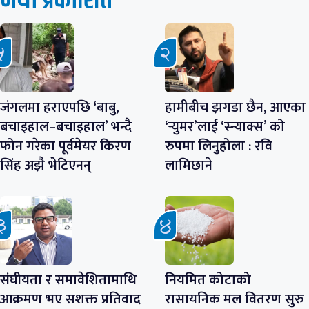
नयाँ प्रकाशित
जंगलमा हराएपछि ‘बाबु,
हामीबीच झगडा छैन, आएका
बचाइहाल–बचाइहाल’ भन्दै
‘र्‍युमर’लाई ‘स्न्याक्स’ को
फोन गरेका पूर्वमेयर किरण
रुपमा लिनुहोला : रवि
सिंह अझै भेटिएनन्
लामिछाने
संघीयता र समावेशितामाथि
नियमित कोटाको
आक्रमण भए सशक्त प्रतिवाद
रासायनिक मल वितरण सुरु