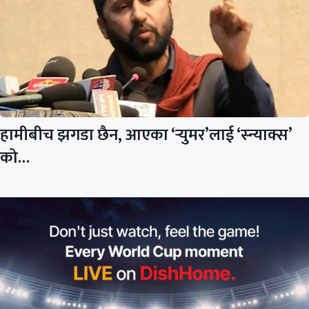
हामीबीच झगडा छैन, आएका ‘र्‍युमर’लाई ‘स्न्याक्स’
को…