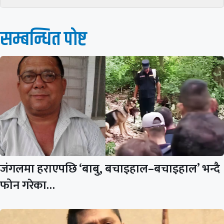
सम्बन्धित पाेष्ट
जंगलमा हराएपछि ‘बाबु, बचाइहाल–बचाइहाल’ भन्दै
फोन गरेका…