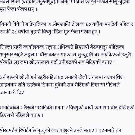
नवलपरासी (बर्दघाट–सुस्तापूर्व)मा जंगलमा घाँस काट्न गएका सासु-बुहारी
मृत फेला परेका छन् ।
विनयी त्रिवेणी गाउँपालिका–१ ओमशान्ति टोलका ६० वर्षीया मनादेवी पौडेल र
उनकी २८ वर्षीया बुहारी विष्णु पौडेल मृत फेला परेका हुन् ।
जिल्ला प्रहरी कार्यालयका सूचना अधिकारी डिएसपी बेदबहादुर पौडेलका
अनुसार खहरे जङ्गलमा घाँस काट्न गएका सासु-बुहारी घर नफर्किएको उजुरी
परेपछि जङ्गलमा खोजतलास गर्दा उनीहरुको शव भेटिएको बताए ।
उनीहरूको खोजी गर्न प्रहरीसहित ६० जनाको टोली जंगलमा गएका थिए ।
आइतबार राति खहरेको ढिकमा दुवैको शव भेटिएको डिएसपी पौडेलले
जानकारी दिए ।
मनादेवीको शरीरको पछाडिको भागमा र विष्णुको बायाँ कम्मरमा चोट देखिएको
डिएसपी पौडेलले बताए ।
पोस्टमर्टम रिपोर्टपछि मृत्युको कारण खुल्ने उनले बताए । घटनाबारे थप