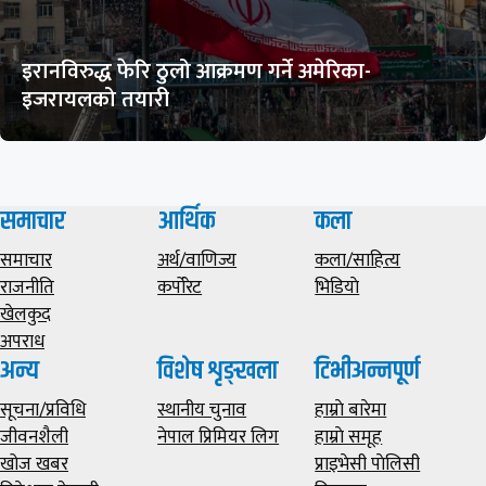
इरानविरुद्ध फेरि ठुलो आक्रमण गर्ने अमेरिका-
इजरायलको तयारी
समाचार
आर्थिक
कला
समाचार
अर्थ/वाणिज्य
कला/साहित्य
राजनीति
कर्पोरेट
भिडियाे
खेलकुद
अपराध
अन्य
विशेष शृङ्खला
टिभीअन्नपूर्ण
सूचना/प्रविधि
स्थानीय चुनाव
हाम्राे बारेमा
जीवनशैली
नेपाल प्रिमियर लिग
हाम्राे समूह
खोज खबर
प्राइभेसी पाेलिसी