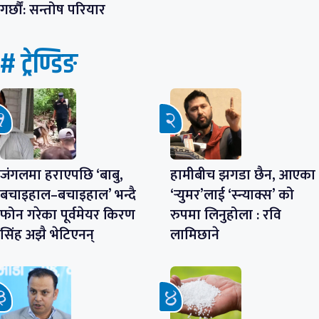
गर्छौं: सन्तोष परियार
# ट्रेण्डिङ
जंगलमा हराएपछि ‘बाबु,
हामीबीच झगडा छैन, आएका
बचाइहाल–बचाइहाल’ भन्दै
‘र्‍युमर’लाई ‘स्न्याक्स’ को
फोन गरेका पूर्वमेयर किरण
रुपमा लिनुहोला : रवि
सिंह अझै भेटिएनन्
लामिछाने