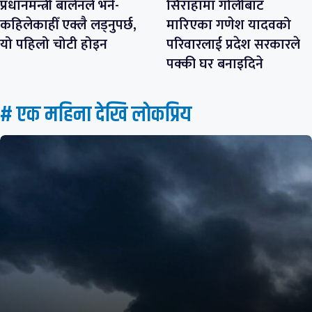
प्रधानमन्त्री बालेनले भने-
सिराहामा गोलीबाट
कहिलेकाहीँ एक्लै लड्नुपर्छ,
मारिएका गणेश यादवको
यो पहिलो चोटी होइन
परिवारलाई प्रदेश सरकारले
पक्की घर बनाइदिने
# एक महिना देखि लाेकप्रिय