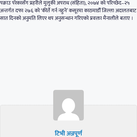
पक्राउ परेकासँग प्रहरीले मुलुकी अपराध (संहिता), २०७४ को परिच्छेद–२५
अन्तर्गत दफा २७६ को ‘कीर्ते गर्न नहुने’ कसूरमा काठमाडौँ जिल्ला अदालतबाट
सात दिनको अनुमति लिएर थप अनुसन्धान गरिएको प्रवक्ता मैनालीले बताए ।
टिभी अन्नपूर्ण