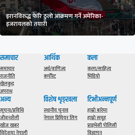
इरानविरुद्ध फेरि ठुलो आक्रमण गर्ने अमेरिका-
इजरायलको तयारी
समाचार
आर्थिक
कला
समाचार
अर्थ/वाणिज्य
कला/साहित्य
राजनीति
कर्पोरेट
भिडियाे
खेलकुद
अपराध
अन्य
विशेष शृङ्खला
टिभीअन्नपूर्ण
सूचना/प्रविधि
स्थानीय चुनाव
हाम्राे बारेमा
जीवनशैली
नेपाल प्रिमियर लिग
हाम्राे समूह
खोज खबर
प्राइभेसी पाेलिसी
विदेशमा नेपाली
विज्ञापन