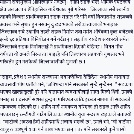
महिना सदरमुकाम ओहोरदोहोर गर्दछन् । सोही सडक भएर धार्मिक पर्यटकीय
क्षेत्र जलजला र ऐतिहासिक गाउँ थवाङ पुग्ने गरिन्छ । जिल्लाका सबै स्थानीय
तहको विकास प्राथमिकतामा सडक सञ्जाल परे पनि वर्षौं बित्दासमेत सडकको
अवस्था भने सुधार हुन नसक्नु दुःखद भएको सरोकारवालाको भनाइ छ ।
जिल्लाका सबै स्थानीय तहले सडक निर्माण तथा मर्मत शीर्षकमा कूल बजेटको
झन्डै ६० प्रतिशत विनियोजन गर्ने गर्दछन् । सङ्घीय र प्रदेश सरकारले समेत
जिल्लाको सडक निर्माणलाई नै प्राथमिकता दिएको देखिन्छ । विगत पाँच
वर्षयता यो क्रमले निरन्तरता पाइरहे पनि जिल्लाका सडकको गुणस्तर भने
परिवर्तन हुन नसकेको जिल्लावासीको गुनासो छ ।
“सङ्घ, प्रदेश र स्थानीय सरकारमा जवाफदेहिता देखिँदैन” स्थानीय यातायात
व्यवसायी भीम घर्तीले भने, “जतिभन्दा पनि सरकारले सुन्दै सुन्दैनन् ।” सडकमा
भएका खाल्डाखुल्डी पुरे पनि यातायात व्यवसायीलाई राहत मिल्ने थियो, उनको
भनाइ छ । दसवर्षे सशस्त्र द्वन्द्वमा मारिएका व्यक्तिहरुका नाममा ती सडकको
नामकरण गरिएको छ । शहीद मार्ग नामकरण गरिएका ती सडक आफैँ शहीद
भएका छन् रुन्टीगढी गाउँपालिकाका स्थानीय युवा नन्दराम खड्काले बताएयो
। “बाटोको अवस्था हेर्दा शहीदमाथि अन्याय भएको छ”, उनले भने, “यो बाटोमा
यात्रुहरु कष्टपूर्ण यात्रा गर्न बाध्य भएका छन् । तर पनि सरकारले कुनै चासो