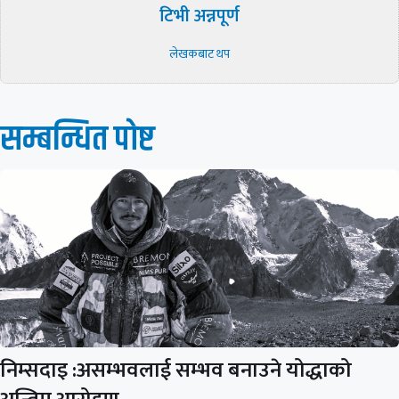
टिभी अन्नपूर्ण
लेखकबाट थप
सम्बन्धित पाेष्ट
निम्सदाइ :असम्भवलाई सम्भव बनाउने योद्धाको