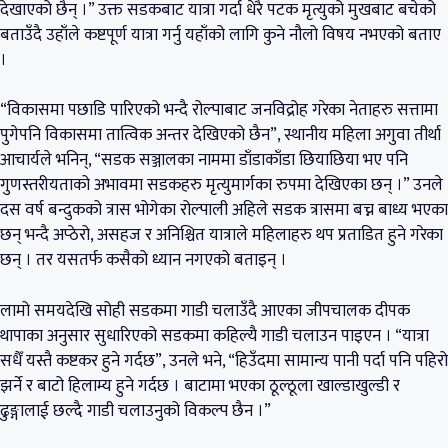
देखाएको छैन् ।” उक्त सडकबाट यात्रा गर्दा धेरै पटक मृत्युको मुखबाट बचेको
बताउँदै उहाँले कष्टपूर्ण यात्रा गर्नु यहाँको लागि कुने नौलो विषय नभएको बताए
।
“विकासमा पछाडि पारिएको भन्दै रोल्पाबाट जनविद्रोह गरेका नेताहरु सत्तामा
पुगेपनि विकासमा तात्विक अन्तर देखिएको छैन”, स्थानीय महिला अगुवा तीर्था
आचार्यले भनिन्, “सडक सञ्जालका नाममा डाँडाकाँडा छियाछिया भए पनि
गुणस्तरीयताको अभावमा सडकहरु मृत्युमार्गका रुपमा देखिएका छन् ।” उनले
दस वर्ष बन्दुकको त्रास भोगेका रोल्पाली अहिले सडक त्रासमा बच्न बाध्य भएका
छन् भन्दै अप्ठेरो, असहज र अनिश्चित यात्राले महिलाहरु थप प्रताडित हुने गरेका
छन् । तर यसतर्फ कसैको ध्यान नगएको बताइन् ।
लामो समयदेखि सोही सडकमा गाडी चलाउँदै आएका जीपचालक दीपक
थापाका अनुसार सुधारिएको सडकमा कहिल्यै गाडी चलाउन पाइएन । “यात्रा
सधैँ यस्तै कष्टकर हुने गर्दछ”, उनले भने, “हिउँदमा सामान्य पानी पर्दा पनि पहिरो
झर्ने र बाटो हिलाम्य हुने गर्दछ । बाटामा भएका ठूल्ठूला खाल्डाखुल्डी र
ढुङ्गालाई छल्दै गाडी चलाउनुको विकल्प छैन ।”