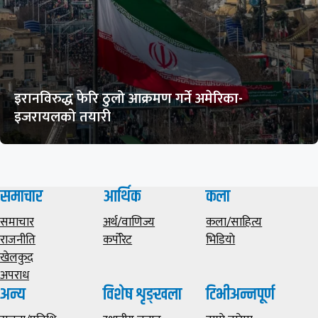
इरानविरुद्ध फेरि ठुलो आक्रमण गर्ने अमेरिका-
इजरायलको तयारी
समाचार
आर्थिक
कला
समाचार
अर्थ/वाणिज्य
कला/साहित्य
राजनीति
कर्पोरेट
भिडियाे
खेलकुद
अपराध
अन्य
विशेष शृङ्खला
टिभीअन्नपूर्ण