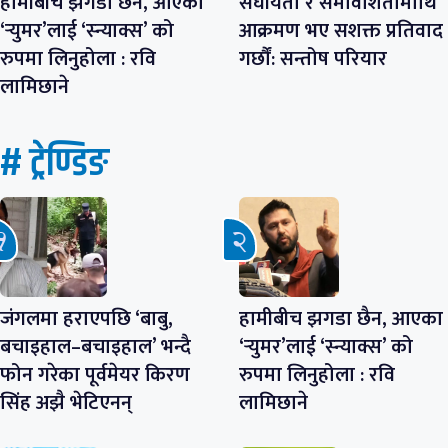
हामीबीच झगडा छैन, आएका
संघीयता र समावेशितामाथि
‘र्‍युमर’लाई ‘स्न्याक्स’ को
आक्रमण भए सशक्त प्रतिवाद
रुपमा लिनुहोला : रवि
गर्छौं: सन्तोष परियार
लामिछाने
# ट्रेण्डिङ
जंगलमा हराएपछि ‘बाबु,
हामीबीच झगडा छैन, आएका
बचाइहाल–बचाइहाल’ भन्दै
‘र्‍युमर’लाई ‘स्न्याक्स’ को
फोन गरेका पूर्वमेयर किरण
रुपमा लिनुहोला : रवि
सिंह अझै भेटिएनन्
लामिछाने