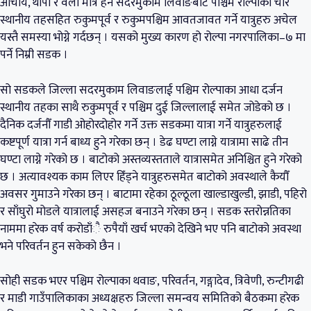
आचार्य, थापा र वली मात्र हैन सदरमुकाम लिवाङबाट पश्चिम रोल्पाका चार
स्थानीय तहसहित रुकुमपूर्व र रुकुमपश्चिम आवतजावत गर्ने यात्रुहरु अचेल
यस्तै समस्या भोग्ने गर्दछन् । यसको मुख्य कारण हो रोल्पा नगरपालिका–७ मा
पर्ने निम्री सडक ।
सो सडकले जिल्ला सदरमुकाम लिवाङलाई पश्चिम रोल्पाका आधा दर्जन
स्थानीय तहका साथै रुकुमपूर्व र पश्चिम दुई जिल्लालाई समेत जोडेको छ ।
दैनिक दर्जनौँ गाडी ओहोरदोहोर गर्ने उक्त सडकमा यात्रा गर्ने यात्रुहरुलाई
कष्टपूर्ण यात्रा गर्न बाध्य हुने गरेका छन् । डेढ घण्टा लाग्ने यात्रामा साढे तीन
घण्टा लाग्ने गरेको छ । बाटोको अस्तव्यस्तताले यात्रासमेत अनिश्चित हुने गरेको
छ । अत्यावश्यक काम लिएर हिँड्ने यात्रुहरुसमेत बाटोको अवस्थाले कैयौँ
अवसर गुमाउने गरेका छन् । बाटामा रहेका ठूल्ठूला खाल्डाखुल्डी, झाडी, पहिरो
र साँघुरो मोडले यात्रालाई असहज बनाउने गरेका छन् । सडक स्तरोन्नतिका
नाममा हरेक वर्ष करोडाँै रुपैयाँ खर्च भएको देखिने भए पनि बाटोको अवस्था
भने परिवर्तन हुन सकेको छैन ।
सोही सडक भएर पश्चिम रोल्पाका थवाङ, परिवर्तन, गङ्गादेव, त्रिवेणी, रुन्टीगढी
र माडी गाउँपालिकाका अध्यक्षहरु जिल्ला समन्वय समितिको बैठकमा हरेक