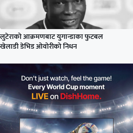
लुटेराको आक्रमणबाट युगान्डाका फुटबल
खेलाडी डेभिड ओवोरीको निधन