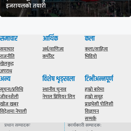
इजरायलको तयारी
समाचार
आर्थिक
कला
समाचार
अर्थ/वाणिज्य
कला/साहित्य
राजनीति
कर्पोरेट
भिडियाे
खेलकुद
अपराध
अन्य
विशेष शृङ्खला
टिभीअन्नपूर्ण
सूचना/प्रविधि
स्थानीय चुनाव
हाम्राे बारेमा
जीवनशैली
नेपाल प्रिमियर लिग
हाम्राे समूह
खोज खबर
प्राइभेसी पाेलिसी
विदेशमा नेपाली
विज्ञापन
सम्पर्क
प्रधान सम्पादकः
कार्यकारी सम्पादक
: