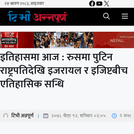
Facebook
YouTube
X
Skip
to
M
content
इतिहासमा आज : रुसमा पुटिन
राष्ट्रपतिदेखि इजरायल र इजिप्टबीच
एतिहासिक सन्धि
टिभी अन्नपूर्ण
2
मिनेट
२०७८ चैत्र १२, शनिबार ०२:०५