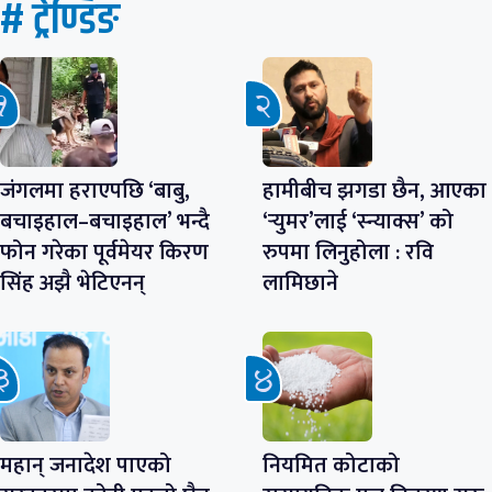
# ट्रेण्डिङ
जंगलमा हराएपछि ‘बाबु,
हामीबीच झगडा छैन, आएका
बचाइहाल–बचाइहाल’ भन्दै
‘र्‍युमर’लाई ‘स्न्याक्स’ को
फोन गरेका पूर्वमेयर किरण
रुपमा लिनुहोला : रवि
सिंह अझै भेटिएनन्
लामिछाने
महान् जनादेश पाएको
नियमित कोटाको