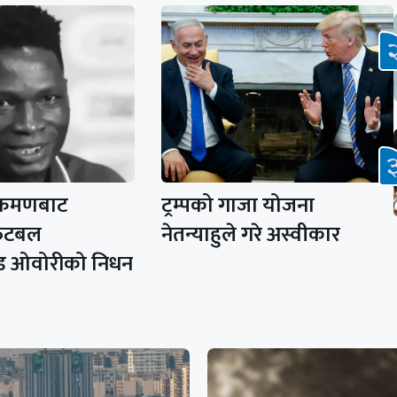
क्रमणबाट
ट्रम्पको गाजा योजना
फुटबल
नेतन्याहुले गरे अस्वीकार
िड ओवोरीको निधन