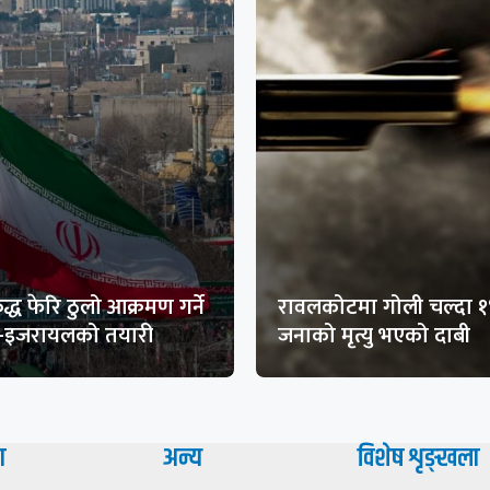
द्ध फेरि ठुलो आक्रमण गर्ने
रावलकोटमा गोली चल्दा 
ा-इजरायलको तयारी
जनाको मृत्यु भएको दाबी
ा
अन्य
विशेष शृङ्खला