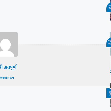
ी अन्नपूर्ण
ेखकबाट थप