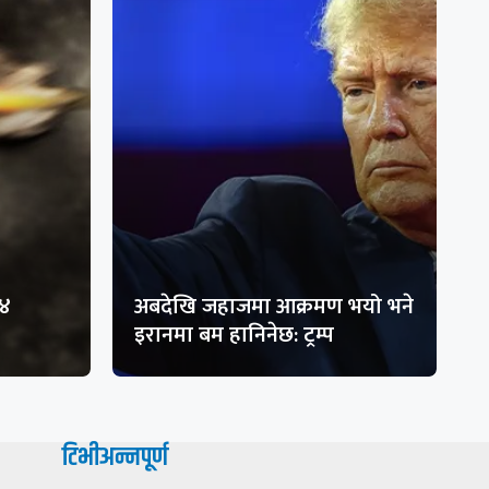
१४
अबदेखि जहाजमा आक्रमण भयो भने
इरानमा बम हानिनेछ: ट्रम्प
टिभीअन्नपूर्ण