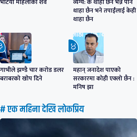
भेटियो महिलाको शव
व्यंग्य: के थाहा छैन भन्ने पनि
थाहा छैन भने तपाईंलाई केही
थाहा छैन
गाभीले झण्डै चार करोड डलर
महान् जनादेश पाएको
बराबरको खोप दिने
सरकारमा कोही एक्लो छैन :
मनिष झा
# एक महिना देखि लाेकप्रिय