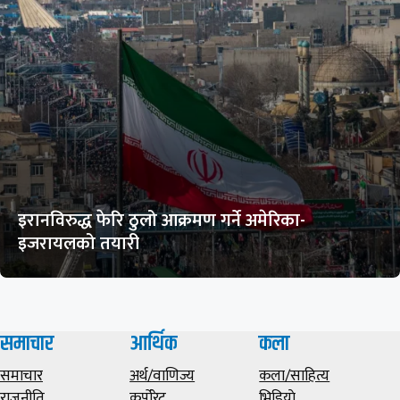
इरानविरुद्ध फेरि ठुलो आक्रमण गर्ने अमेरिका-
इजरायलको तयारी
समाचार
आर्थिक
कला
समाचार
अर्थ/वाणिज्य
कला/साहित्य
राजनीति
कर्पोरेट
भिडियाे