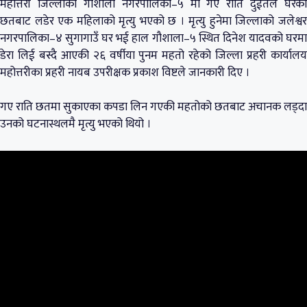
महोत्तरी जिल्लाको गौशाला नगरपालिका–५ मा गए राति दुईतले घरको
छतबाट लडेर एक महिलाको मृत्यु भएको छ । मृत्यु हुनेमा जिल्लाको जलेश्वर
नगरपालिका–४ सुगागाउँ घर भई हाल गौशाला–५ स्थित दिनेश यादवको घरमा
डेरा लिई बस्दै आएकी २६ वर्षीया पुनम महतो रहेको जिल्ला प्रहरी कार्यालय
महोत्तरीका प्रहरी नायब उपरीक्षक प्रकाश विष्टले जानकारी दिए ।
गए राति छतमा सुकाएका कपडा लिन गएकी महतोको छतबाट अचानक लड्दा
उनको घटनास्थलमै मृत्यु भएको थियो ।