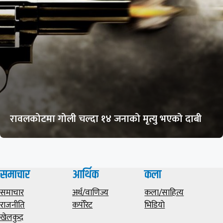
रावलकोटमा गोली चल्दा १४ जनाको मृत्यु भएको दाबी
समाचार
आर्थिक
कला
समाचार
अर्थ/वाणिज्य
कला/साहित्य
राजनीति
कर्पोरेट
भिडियाे
खेलकुद