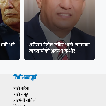
भयो भने
शरीरमा पेट्रोल छर्केर आगो लगाएका
व्यवसायीको अवस्था गम्भीर
टिभीअन्नपूर्ण
हाम्राे बारेमा
हाम्राे समूह
प्राइभेसी पाेलिसी