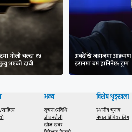
मा गोली चल्दा १४
अबदेखि जहाजमा आक्रमण 
ृत्यु भएको दाबी
इरानमा बम हानिनेछ: ट्रम्प
ा
अन्य
विशेष शृङ्खला
साहित्य
सूचना/प्रविधि
स्थानीय चुनाव
याे
जीवनशैली
नेपाल प्रिमियर लिग
खोज खबर