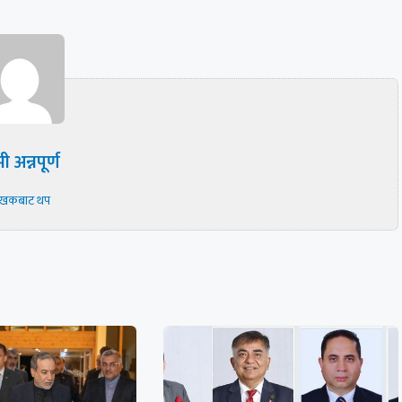
ी अन्नपूर्ण
ेखकबाट थप