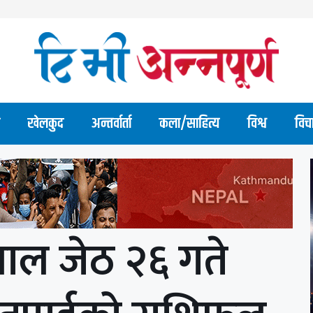
खेलकुद
अन्तर्वार्ता
कला/साहित्य
विश्व
विच
ाल जेठ २६ गते