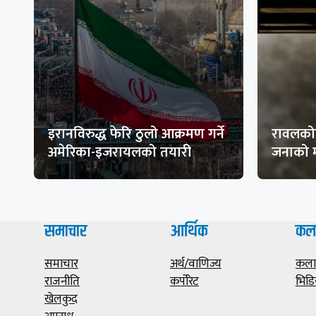
इरानविरुद्ध फेरि ठुलो आक्रमण गर्ने
रावलकोट
अमेरिका-इजरायलको तयारी
जनाको म
समाचार
आर्थिक
कल
समाचार
अर्थ/वाणिज्य
कला/
राजनीति
कर्पोरेट
भिडि
खेलकुद