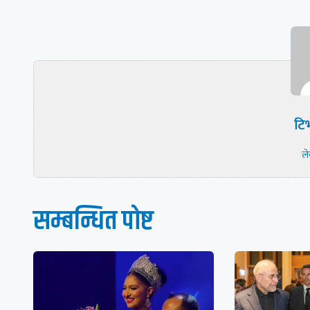
टिभ
ल
सम्बन्धित पाेष्ट