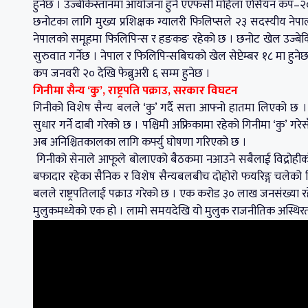
हुनेछ । उज्बेकिस्तानमा आयोजना हुने एएफसी महिला एसियन कप–२०२२ 
छनोटका लागि मुख्य प्रशिक्षक ग्यालरी फिलिप्सले २३ सदस्यीय न
नेपालको समूहमा फिलिपिन्स र हङकङ रहेको छ । छनोट खेल उज्बेकिस
सुरुवात गर्नेछ । नेपाल र फिलिपिन्सबिचको खेल सेप्टेम्बर १८ मा हुन
कप जनवरी २० देखि फेब्रुअरी ६ सम्म हुनेछ ।
गिनीमा सैन्य ‘कु’, राष्ट्रपति पक्राउ, सरकार विघटन
गिनीको विशेष सैन्य बलले ‘कु’ गर्दै सत्ता आफ्नो हातमा लिएको छ । स
सुधार गर्ने दाबी गरेको छ । पश्चिमी अफ्रिकामा रहेको गिनीमा ‘कु’
अब अनिश्चितकालका लागि कर्फ्यु घोषणा गरिएको छ ।
गिनीको सेनाले आफूले बोलाएको बैठकमा नआउने सबैलाई विद्रोहीको रू
बफादार रहेका सैनिक र विशेष सैन्यबलबीच दोहोरो फयरिङ्ग चलेको थ
बलले राष्ट्रपतिलाई पक्राउ गरेको छ । एक करोड ३० लाख जनसंख्या रह
मुलुकमध्येको एक हो । लामो समयदेखि यो मुलुक राजनीतिक अस्थिर