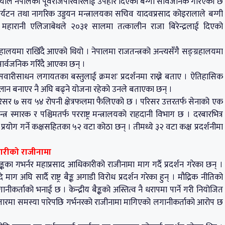
ीयाले नेपालको पूर्वराजपरिवारलाई उपहार दिएको बग्गी सार्वजनिक गरिएको छ
्यटन तथा नागरिक उड्डयन मन्त्रालयका सचिव यादवप्रसाद कोइरालाले बग्गी
की महारानी एलिजाबेथले २०३१ सालमा तत्कालीन राजा बिरेन्द्रलाई दिएको
हालयमा राखिँदै आएको थियो । नेपालमा राजतन्त्रको अन्त्यसँगै सङ्ग्रहालयमा
ार्वजनिक गरिँदै आएका छन् ।
 सवारीसाधन लगायतका बस्तुलाई क्रमशः प्रदर्शनमा राख्ने बताए । ऐतिहासिक
 प्लान बनाएर नै अघि बढ्ने योजना रहेको उनले बताएका छन् ।
िसर ७ सय ५४ रोपनी क्षेत्रफलमा फैलिएको छ । परिसर उत्तरतर्फ सेनाको एक
त्र स्मारक र पश्चिमतर्फ परराष्ट्र मन्त्रालयको राहदानी विभाग छ । दरबारभित्र
प्रयोग गर्ने कक्षसहितका ५२ वटा कोठा छन् । तीमध्ये ३२ वटा कक्ष प्रदर्शनीमा
िकारीको राजीनामा
बैङ्कका गभर्नर महाप्रसाद आधिकारीको राजीनामा माग गर्दै प्रदर्शन गरेका छन् ।
ग अघि सार्दै राष्ट्र बैङ्क अगाडी विरोध प्रदर्शन गरेका हुन् । मौद्रिक नीतिको
कर्ताको भनाई छ । केन्द्रीय बैङ्कको अस्तित्व नै धरापमा पार्ने गरी नियोजित
ी बजारमा समस्या पारेपछि गर्भनरको राजीनामा मागिएको लगानीकर्ताको आरोप छ