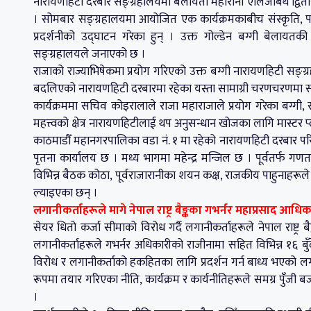
नारायणहिटी दरबार सङ्ग्रहालयमा बेलायती महारानी एलिजाबेथ द्वित
। सोमबार सङ्ग्रहालयमा आयोजित एक कार्यक्रमकाबीच संस्कृति, पर
प्रदर्शनीको उद्घाटन गरेका हुन् । उक्त गोल्डेन बग्गी बेलायत
सङ्ग्रहालयले जनाएको छ ।
राजाको राज्याभिषेकमा प्रयोग गरिएको उक्त बग्गी नारायणहिटी सङ्ग्र
बदलिएको नारायणहिटी दरबारमा रहेका यस्ता सामाग्री चरणचरणमा स
कार्यक्रममा सचिव कोइरालाले राजा महाराजाले प्रयोग गरेका बग्गी,
महत्त्वको क्षेत्र नारायणहिटीलाई थप अनुसन्धान खोजका लागि मास्टर
काठमाडौँ महानगरपालिका वडा नं. १ मा रहेको नारायणहिटी दरबार पर
पृतना कार्यालय छ । मध्य भागमा महेन्द्र मन्जिल छ । पूर्वतर्फ गणतन्
विभिन्न बैठक कोठा, पूर्वराजारानीका शयन कक्ष, राजकीय पाहुनाहरूले 
ल्याइएका छन् ।
लगानीकर्ताहरूले मागे नेपाल राष्ट्र बैङ्कका गभर्नर महाप्रसाद आध
सेयर धितो कर्जा सीमाको विरोध गर्दै लगानीकर्ताहरूले नेपाल राष्ट्र 
लगानीकर्ताहरूले गभर्नर अधिकारीको राजीनामा सहित विभिन्न १६ बुँदे मा
विरोध र लगानीकर्ताको हकहितका लागि प्रदर्शन गर्न बाध्य भएको लगानी
रूपमा तयार गरिएका नीति, कार्यक्रम र कार्यनीतिहरूले समग्र पुँज
।