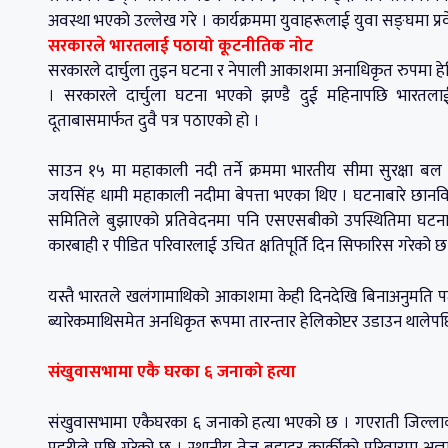
अवस्था भएको उल्लेख गरे । कार्यक्रममा युवाहरूलाई युवा सङ्घमा प्
सरकारले भारतलाई पठायो कूटनीतिक नोट
सरकारले दार्चुला तुइन घटना र नेपाली आकाशमा अनाधिकृत रुपमा हेल
। सरकारले दार्चुला घटना भएको झण्डै दुई महिनापछि भारतलाई क
दूताबासमार्फत दुवै पत्र पठाएको हो ।
साउन १५ मा महाकाली नदी तर्ने क्रममा भारतीय सीमा सुरक्षा बल 
जयसिंह धामी महाकाली नदीमा बेपत्ता भएका थिए । घटनाबारे छानवि
समितिले बुझाएको प्रतिवेदनमा पनि एसएसबीको उपस्थितिमा घटना
कारबाही र पीडित परिवारलाई उचित क्षतिपूर्ति दिन सिफारिस गरेको छ
यस्तै भारतले खलंगामाथिको आकाशमा केही दिनदेखि बिनाअनुमति प
ब्यारेकमाथिसमेत अनधिकृत रूपमा तारन्तार हेलिकोप्टर उडाउन थाले
संखुवासभामा एकै घरका ६ जनाको हत्या
संखुवासभामा एकैघरका ६ जनाको हत्या भएको छ । गएराती जिल्ला
प्रहरीले पुष्टि गरेको छ । स्थानीय तेज बहादुर कार्कीको परिवारमा अज