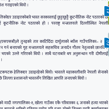
रवेश गराइएको थियो ।
िकोप्टर उडाइएकोबारे भारत सरकारलाई छुट्टाछुट्टै कूटनीतिक नोट पठाएको छ
ूटनीतिक नोट पठाएको हो । परराष्ट्र मन्त्रालयले दिल्लीस्थित नेपाली
(एसएसबी)ले तुनइको तार काटिदिँदा दार्चुलाको ब्याँस गाउँपालिका– २ का
न गर्न बनाएको गृह मन्त्रालयले सहसचिव जनार्दन गौतम नेतृत्वको छानविन
 भएको उल्ले गरिएको थियो । साथै घटनाबारे थप अनुसन्धान गरी दोषीलाई
 ।
टकपटक हेलिकप्टर उडाइरहेको थियो। भारतले महाकालीवारि नेपाली सेनाको
पछि जिल्ला प्रशासनले भारतसँग लिखित आपत्ति जनाएको थियो ।
को मादी नगरपालिका-१, खोला गाउँका एकै परिवारका ६ जनाको हत्या भएको
्ञात समूहले धारिलो हतियार प्रयोग गरि हत्या गरेको जिल्ला प्रहरी कार्यालयका