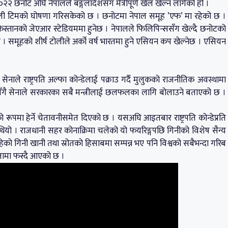
छनोट अघि नेपालले बङ्गलादेशसँग मैत्रीपूर्ण खेल खेल्न लागेको हो ।
ेपाली टिमको घोषणा गरिसकेको छ । छनोटमा नेपाल समूह ’एफ’ मा रहेको छ ।
्तानको जेएआर स्टेडियममा हुनेछ । नेपालले फिलिपिन्ससँग खेल्दै छनोटको
ेछ । समूहको शीर्ष टोलीले अर्को वर्ष भारतमा हुने एसियन कप खेल्नेछ । एसियन
ेनाले राष्ट्रपति अल्फा कोन्डेलाई पक्राउ गर्दै मुलुकको राजनीतिक अवस्थामा
 गरेसँगै सेनाले सरकारका सबै मन्त्रीलाई छलफलका लागि बोलाउने बताएको छ ।
पमा हेर्ने चेतावनीसमेत दिएको छ । यसअघि आइतबार राष्ट्रपति कोन्डेप्रति
ियो । राजधानी सहर कोनाक्रिमा चलेको यो फयरिङ्गपछि गिनीको विशेष सैन्य
ेको गिनी खानी तथा स्रोतको हिसाबमा सम्पन्न भए पनि विश्वको सबैभन्दा गरिब
तामा फस्दै आएको छ ।