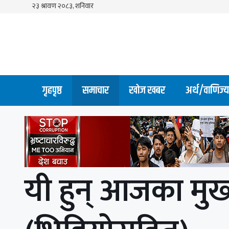
Skip
to
content
गृहपृष्ठ
समाचार
खोज खबर
अर्थ/वाणिज्य
यी हुन् आजका मुख