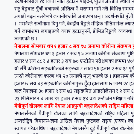
प्रदर्शनकारीले १० कित्ता नीति हटाउन पाइदैन, पूजिँबजारप्रति स्थायी
राष्ट्र बैङ्कबाट पुँजी बजारको अस्तित्व नै धरापमा पार्ने गरी विभिन्न
अगाडी बढ्न नसकेको लगानीकर्ताले जनाएका छन् । प्रदर्शनपछि पुँजी बज
। गभर्नरले राजीनामा दिनु पर्ने, केन्द्रीय बैङ्कले मौद्रिक नीतिमार्फत 
गर्ने लाभांशमा लगाइएको क्याप हटाउनुपर्ने, प्रोभिजनिङ्कको व्यवस्
जनाएको छ ।
नेपालमा सोमबार थप १ हजार ८ सय ९७ जनामा कोरोना संक्रमण पुष
नेपालमा सोमबार थप १ हजार ८ सय ९७ जनामा कोरोना संक्रमण पुष्
हजार ४ सय ८८ र ४ हजार ३ सय ७० एन्टीजेन परीक्षणका क्रममा ४०९ ज
यो सँगै कोरोना सङ्क्रमितको सङ्ख्या ८ लाख ५६ हजार २ सय १८ पुग
त्यस्तै कोरोनाका कारण थप २० जनाको मृत्यु भएको छ । हालसम्म क
हजार ७ सय ४३ सङ्क्रमित कोरोनामुक्त हुँदा हालसम्म ७ लाख २८ ह
हाल नेपालमा ३० हजार ९ सय ७३ सङ्क्रमित आइसोलेसन र २ सय ६० सङ
२१ पिसिआर र ४ लाख ९२ हजार १ सय १४ वटा एन्टीजेन परिक्षण गरि
मैत्रीपूर्ण खेलका लागि नेपाल आइपुग्यो बङ्गलादेशको राष्ट्रिय महि
नेपालसँगको मैत्रीपूर्ण खेलका लागि बङ्गलादेशको राष्ट्रिय मह
अन्तर्राष्ट्रिय विमानस्थलमा अखिल नेपाल फुटबल सङ्घ (एन्फा) क
स्वागत गरेका थिए । बङ्गलादेशले नेपालसँग दुई मैत्रीपूर्ण खेल खेल्न