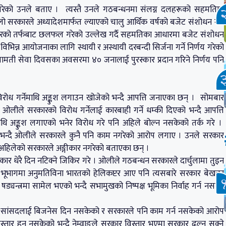
िर्णय गरेको उनले बताए । त्यस्तै उनले गठबन्धनमा संलग्न दलहरूको सहमतिमा
ल्लो सरकारले अध्यादेशमार्फत ल्याएको चालु आर्थिक वर्षको बजेट संशोधन गर्ने
रकारको तर्फबाट छलफल गरेको उल्लेख गर्दै सहमतिका आधारमा बजेट संशोधन
िन्न आयोजनाका लागि स्थायी र अस्थायी दरबन्दी सिर्जना गर्ने निर्णय गरेको
िजामती सेवा दिवसका अवसरमा ४० जनालाई पुरस्कार प्रदान गरिने निर्णय पनि
रोध गर्नेमाथि अङ्कुश लगाउन खोजेको भन्दै आपत्ति जनाएका छन् । सोमबार
ओलीले सरकारको विरोध गर्नेलाई कारबाही गर्ने धम्की दिएको भन्दै आपत्ति
ाथि अङ्कुश लगाएको भनेर विरोध गरे पनि अहिले बोल्न नसकेको तर्क गरे ।
एको भन्दै ओलीले सरकारले कुनै पनि काम नगरेको आरोप लगाए । उनले सरकार
ई अहिलेको सरकारले अङ्गीकार नगरेको बताएका छन् ।
रकार धेरै दिन नटिक्ने जिकिर गरे । ओलीले गठबन्धन सरकारले दार्चुलामा तुइन
 भूभागमा अनुमतिविना भारतको हेलिकप्टर आए पनि त्यसबारे सरकार बेखबर
्त्रमा सामेल भएको भन्दै सभामुखको निष्पक्ष भूमिका निर्वाह गर्न नसक्ने
रले सांसदलाई बिजनेस दिन नसकेको र सरकारले पनि काम गर्न नसकेको आरोप
र हुन नसकेको भन्दै नेम्वाङले सरकार विस्तार भएमा सरकार ढल्न सक्ने