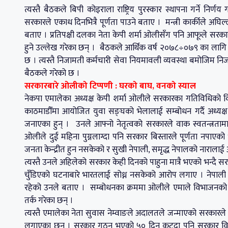
त्यस्तै बैठकले बिपी कोइराला राष्ट्रिय पुरस्कार स्थापना गर्ने न
सरकारले एकाध दिनभित्रै पूर्णता पाउने बताए । मन्त्री कार्कीले अघि
बताए । प्रतिपक्षी दलका नेता केपी शर्मा ओलीसँग पनि आफूले स
हुने उल्लेख गरेका छन् । बैठकले आर्थिक वर्ष २०७८÷०७९ का लागि विभ
छ । त्यस्तै निजामती कर्मचारी सेवा नियमावली व्यवस्था बमोजिम न
बैठकले गरेको छ ।
सरकारबारे ओलीको टिप्पणी : घरको बाघ, वनको स्याल
नेकपा एमालेका अध्यक्ष केपी शर्मा ओलीले सरकारका गतिविधिको वि
काठमाडौँमा आयोजित युवा सङ्घको भेलालाई सम्बोधन गर्दै अध्यक्ष 
जनाएका हुन् । उनले आफ्नो नेतृत्वको सरकारले वाक स्वतन्त्रताम
ओलीले दुई महिना पुग्नलाग्दा पनि सरकार बिस्तारले पूर्णता नपा
जनता केन्द्रीत हुन नसकेको र सुखी नेपाली, समृद्ध नेपालको नाराला
त्यस्तै उनले अहिलेको सरकार केही दिनको पाहुना मात्रै भएको भन्दै स
चुँडिएको घटनाबारे भारतलाई सोध्न नसकेको आरोप लगाए । नेपाली
रहेको उनले बताए । सम्बोधनका क्रममा ओलीले एमाले विभाजनको षड्यन
तर्क गरेका छन् ।
त्यस्तै एमालेका नेता सुवास नेम्वाङले अदालतले जन्माएको सरका
लगाएका छन् । सरकार गठन भएको ५० दिन कट्दा पनि सरकार विस्ता