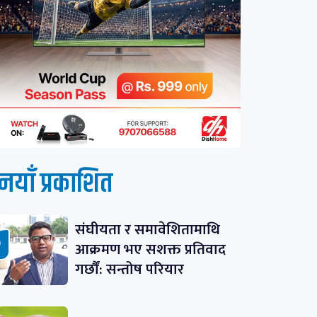
नयाँ प्रकाशित
संघीयता र समावेशितामाथि
आक्रमण भए सशक्त प्रतिवाद
गर्छौं: सन्तोष परियार