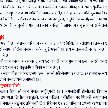
 नीति कायम गर, गर्भनरलाई बर्खास्त गर लगाएका प्लेकार्ड प्रदर्शन गरेका थिए ।
 समयमा नियोजित तयार गरिएका नीति कार्यक्रम र कार्य नीतिहरूले समग्र पुंजीबजार
ार सुधार सङ्घर्ष समितिले नेपाल राष्ट्र बैङ्कलाई ज्ञापन पत्र पनि बुझाएको छ
ल्याएको मार्जिन कर्जामा १२ करोडको सीमा हट्नुपर्ने, लघुवित्त कम्पनीहरूले वितरण
था परिमार्जन गर्नुपर्ने लगायतका माग सहितको ज्ञापन पत्र बुझाएको समितिले
्टि
टि भएको छ । देशभर गरिएको ११ हजार ६ सय ९ पिसिआर परीक्षणका क्रममा १
नामा कोरोना जनामा कोरोना पुष्टि भएको स्वास्थ्य मन्त्रालयले जनाएको छ ।
ेको छ ।
ोरोनाका कारण १० हजार ८ सय ५८ जनाले ज्यान गुमाएका छन् । त्यस्तै थप १
जार ९ सय २८ सङ्क्रमित निको भएका छन् ।
्क्रमित क्वारेन्टाइनमा छन् । त्यस्तै अहिलेसम्म ३९ लाख ६९ हजार ७ सय
एको मन्त्रालयले जनाएको छ ।
ला फुटबल टोली
िला फुटबल टिम सोमबार नेपाल आईपुगको छ । बंगलादेशी टोलीलाई त्रिभुवन
ा उपाध्यक्ष शिक्षित पराजुली, एन्फा महिला कमिटीका पदाधिकारी लगायतले
ेछ । नेपाल र बङ्गलादेशबिचको खेल सेप्टेम्बर ९ र १२ तारिकमा दशरथ रङ्गशालामा