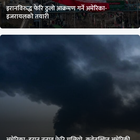
इरानविरुद्ध फेरि ठुलो आक्रमण गर्ने अमेरिका-
इजरायलको तयारी
अमेरिका–इरान तनाव फेरि चुलियो, कुवेतस्थित अमेरिकी