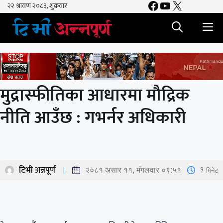
Facebook
YouTube
X
Skip
to
M
content
मुद्रास्फीतिका आधारमा मौद्रिक
नीति आउँछ : गभर्नर अधिकारी
टिभी अन्नपूर्ण
1
मिनेट
२०८१ असार ११, मंगलवार ०९:५१