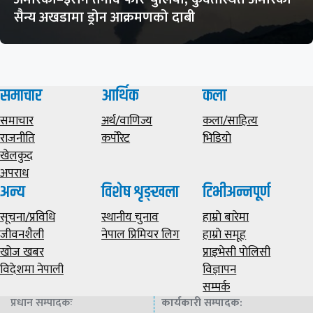
सैन्य अखडामा ड्रोन आक्रमणको दाबी
समाचार
आर्थिक
कला
समाचार
अर्थ/वाणिज्य
कला/साहित्य
राजनीति
कर्पोरेट
भिडियाे
खेलकुद
अपराध
अन्य
विशेष शृङ्खला
टिभीअन्नपूर्ण
सूचना/प्रविधि
स्थानीय चुनाव
हाम्राे बारेमा
जीवनशैली
नेपाल प्रिमियर लिग
हाम्राे समूह
खोज खबर
प्राइभेसी पाेलिसी
विदेशमा नेपाली
विज्ञापन
सम्पर्क
प्रधान सम्पादकः
कार्यकारी सम्पादक
: