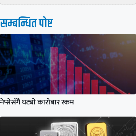
सम्बन्धित पाेष्ट
नेप्सेसँगै घट्यो कारोबार रकम