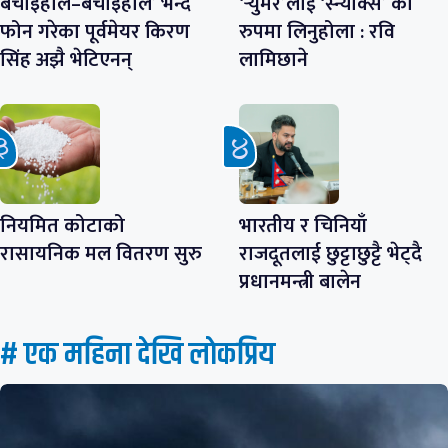
बचाइहाल–बचाइहाल’ भन्दै
‘र्‍युमर’लाई ‘स्न्याक्स’ को
फोन गरेका पूर्वमेयर किरण
रुपमा लिनुहोला : रवि
सिंह अझै भेटिएनन्
लामिछाने
नियमित कोटाको
भारतीय र चिनियाँ
रासायनिक मल वितरण सुरु
राजदूतलाई छुट्टाछुट्टै भेट्दै
प्रधानमन्त्री बालेन
# एक महिना देखि लाेकप्रिय