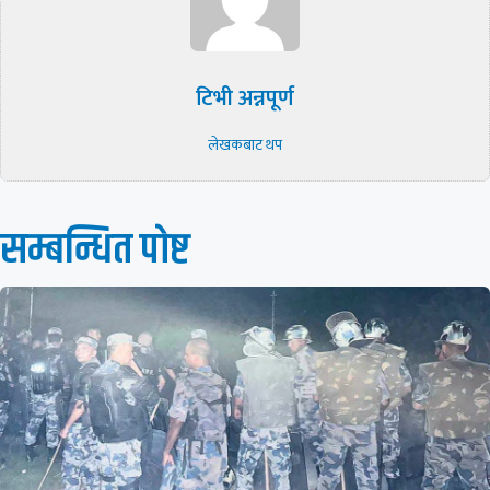
टिभी अन्नपूर्ण
लेखकबाट थप
सम्बन्धित पाेष्ट