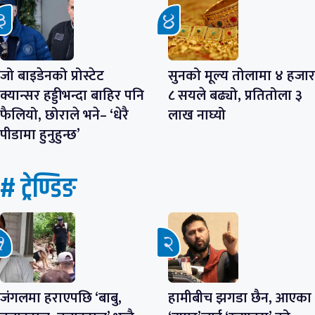
जो बाइडेनको प्रोस्टेट
सुनको मूल्य तोलामा ४ हजार
क्यान्सर हड्डीभन्दा बाहिर पनि
८ सयले बढ्यो, प्रतितोला ३
फैलियो, छोराले भने– ‘धेरै
लाख नाघ्यो
पीडामा हुनुहुन्छ’
# ट्रेण्डिङ
जंगलमा हराएपछि ‘बाबु,
हामीबीच झगडा छैन, आएका