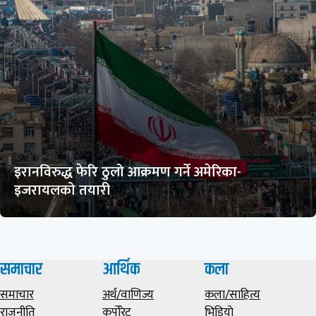
इरानविरुद्ध फेरि ठुलो आक्रमण गर्ने अमेरिका-
इजरायलको तयारी
समाचार
आर्थिक
कला
समाचार
अर्थ/वाणिज्य
कला/साहित्य
राजनीति
कर्पोरेट
भिडियाे