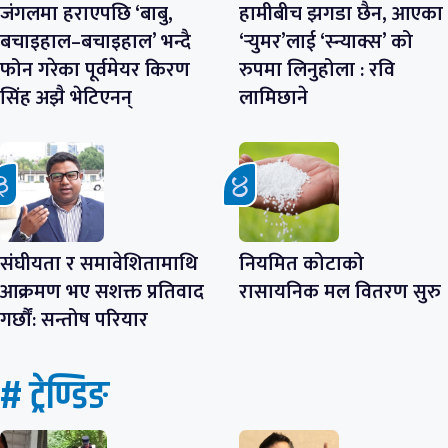
जंगलमा हराएपछि ‘बाबु,
हामीबीच झगडा छैन, आएका
बचाइहाल–बचाइहाल’ भन्दै
‘र्‍युमर’लाई ‘स्न्याक्स’ को
फोन गरेका पूर्वमेयर किरण
रुपमा लिनुहोला : रवि
सिंह अझै भेटिएनन्
लामिछाने
संघीयता र समावेशितामाथि
नियमित कोटाको
आक्रमण भए सशक्त प्रतिवाद
रासायनिक मल वितरण सुरु
गर्छौं: सन्तोष परियार
# ट्रेण्डिङ