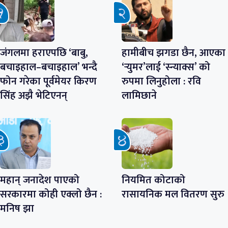
जंगलमा हराएपछि ‘बाबु,
हामीबीच झगडा छैन, आएका
बचाइहाल–बचाइहाल’ भन्दै
‘र्‍युमर’लाई ‘स्न्याक्स’ को
फोन गरेका पूर्वमेयर किरण
रुपमा लिनुहोला : रवि
सिंह अझै भेटिएनन्
लामिछाने
महान् जनादेश पाएको
नियमित कोटाको
सरकारमा कोही एक्लो छैन :
रासायनिक मल वितरण सुरु
मनिष झा