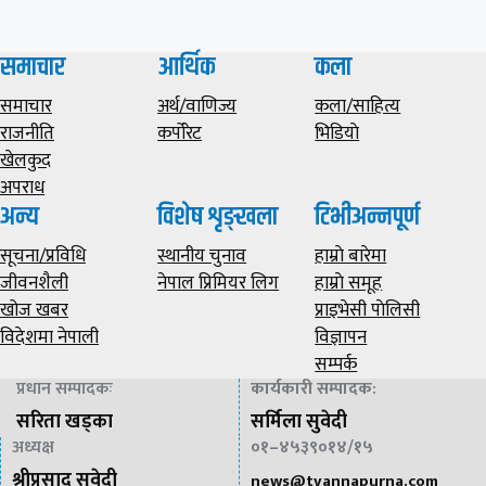
समाचार
आर्थिक
कला
समाचार
अर्थ/वाणिज्य
कला/साहित्य
राजनीति
कर्पोरेट
भिडियाे
खेलकुद
अपराध
अन्य
विशेष शृङ्खला
टिभीअन्नपूर्ण
सूचना/प्रविधि
स्थानीय चुनाव
हाम्राे बारेमा
जीवनशैली
नेपाल प्रिमियर लिग
हाम्राे समूह
खोज खबर
प्राइभेसी पाेलिसी
विदेशमा नेपाली
विज्ञापन
सम्पर्क
प्रधान सम्पादकः
कार्यकारी सम्पादक
:
सरिता खड्का
सर्मिला सुवेदी
अध्यक्ष
०१–४५३९०१४/१५
श्रीप्रसाद सुवेदी
news@
tvannapurna.com