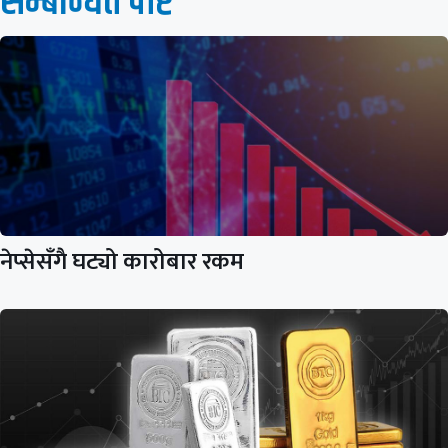
सम्बन्धित पाेष्ट
नेप्सेसँगै घट्यो कारोबार रकम