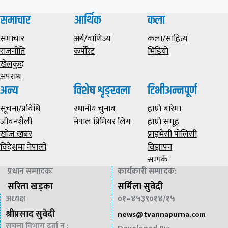
समाचार
आर्थिक
कला
समाचार
अर्थ/वाणिज्य
कला/साहित्य
राजनीति
कर्पोरेट
भिडियाे
खेलकुद
अपराध
अन्य
विशेष शृङ्खला
टिभीअन्नपूर्ण
सूचना/प्रविधि
स्थानीय चुनाव
हाम्राे बारेमा
जीवनशैली
नेपाल प्रिमियर लिग
हाम्राे समूह
खोज खबर
प्राइभेसी पाेलिसी
विदेशमा नेपाली
विज्ञापन
सम्पर्क
प्रधान सम्पादकः
कार्यकारी सम्पादक
:
सरिता खड्का
सर्मिला सुवेदी
अध्यक्ष
०१–४५३९०१४/१५
श्रीप्रसाद सुवेदी
news@
tvannapurna.com
सूचना विभाग दर्ता न :