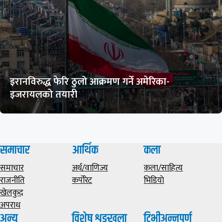
इरानविरुद्ध फेरि ठुलो आक्रमण गर्ने अमेरिका-
इजरायलको तयारी
समाचार
आर्थिक
कला
समाचार
अर्थ/वाणिज्य
कला/साहित्य
राजनीति
कर्पोरेट
भिडियाे
खेलकुद
अपराध
अन्य
विशेष शृङ्खला
टिभीअन्नपूर्ण