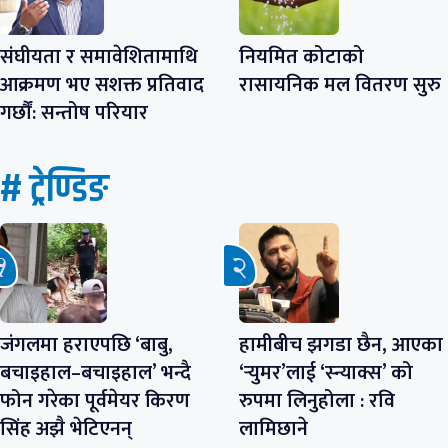
संघीयता र समावेशितामाथि
नियमित कोटाको
आक्रमण भए सशक्त प्रतिवाद
रासायनिक मल वितरण सुरु
गर्छौं: सन्तोष परियार
# ट्रेण्डिङ
जंगलमा हराएपछि ‘बाबु,
हामीबीच झगडा छैन, आएका
बचाइहाल–बचाइहाल’ भन्दै
‘र्‍युमर’लाई ‘स्न्याक्स’ को
फोन गरेका पूर्वमेयर किरण
रुपमा लिनुहोला : रवि
सिंह अझै भेटिएनन्
लामिछाने