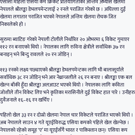
एसीसी महिला एसिया कप क्रिकेट प्रतियोगिताको अन्तिम अभ्यास खेलमा
नेपालले श्रीलङ्का डेभलपमेन्टलाई २ रनले पराजित गरेको छ । अघिल्ला दुई
खेलमा लगातार पराजित भएको नेपालले अन्तिम खेलमा रोचक जित
निकालेको हो ।
सुरुमा ब्याटिङ गरेको नेपाली टोलीले निर्धारित २० ओभरमा ६ विकेट गुमाएर
११२ रन बनाएको थियो । नेपालका लागि रुविना क्षेत्रीले सर्वाधिक ३७ रन
बनाइन् भने बिन्दु रावलले २० रन जोडिन् ।
११३ रनको लक्ष्य पछ्याएको श्रीलङ्का डेभलपमेन्टका लागि भी बालासूर्याले
सर्वाधिक ३८ रन जोडिन् भने आर नेथ्रान्जलीले २६ रन बनाए । श्रीलङ्का एक बल
खेल्न बाँकी हुँदा श्रीलङ्का अलआउट भएको थियो । नेपालका लागि कविता
जोशीले तीन विकेट लिए भने कृतिका मरासिनीले दुई विकेट हात पारे । उनीहरु
दुवैजनाले १६–१६ रन खर्चिए ।
पहिलो खेल ३३ रन र दोस्रो खेलमा नेपाल चार विकेटले पराजित भएको थियो ।
अब नेपालले साउन ४ गते यूएईविरुद्ध एसिया कपको पहिले खेल खेल्नेछ ।
नेपालको रहेको समूह ‘ए’ मा यूएईसँगै भारत र पाकिस्तान छन्। एसिया कप