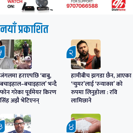
नयाँ प्रकाशित
जंगलमा हराएपछि ‘बाबु,
हामीबीच झगडा छैन, आएका
बचाइहाल–बचाइहाल’ भन्दै
‘र्‍युमर’लाई ‘स्न्याक्स’ को
फोन गरेका पूर्वमेयर किरण
रुपमा लिनुहोला : रवि
सिंह अझै भेटिएनन्
लामिछाने