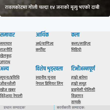
रावलकोटमा गोली चल्दा १४ जनाको मृत्यु भएको दाबी
समाचार
आर्थिक
कला
समाचार
अर्थ/वाणिज्य
कला/साहित्य
राजनीति
कर्पोरेट
भिडियाे
खेलकुद
अपराध
अन्य
विशेष शृङ्खला
टिभीअन्नपूर्ण
सूचना/प्रविधि
स्थानीय चुनाव
हाम्राे बारेमा
जीवनशैली
नेपाल प्रिमियर लिग
हाम्राे समूह
खोज खबर
प्राइभेसी पाेलिसी
विदेशमा नेपाली
विज्ञापन
सम्पर्क
प्रधान सम्पादकः
कार्यकारी सम्पादक
: