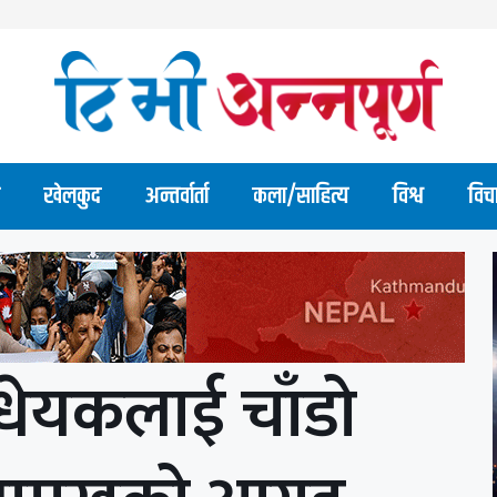
खेलकुद
अन्तर्वार्ता
कला/साहित्य
विश्व
विच
धेयकलाई चाँडो