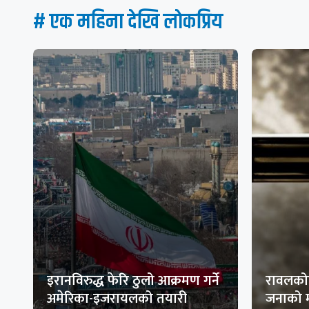
# एक महिना देखि लाेकप्रिय
इरानविरुद्ध फेरि ठुलो आक्रमण गर्ने
रावलकोट
अमेरिका-इजरायलको तयारी
जनाको म