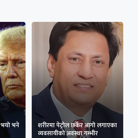
भयो भने
शरीरमा पेट्रोल छर्केर आगो लगाएका
व्यवसायीको अवस्था गम्भीर