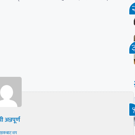
ी अन्नपूर्ण
ेखकबाट थप