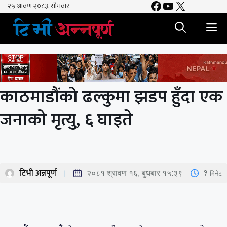
Facebook
YouTube
X
Skip
to
M
content
काठमाडौंको ढल्कुमा झडप हुँदा एक
जनाको मृत्यु, ६ घाइते
टिभी अन्नपूर्ण
1
मिनेट
२०८१ श्रावण १६, बुधबार १५:३९