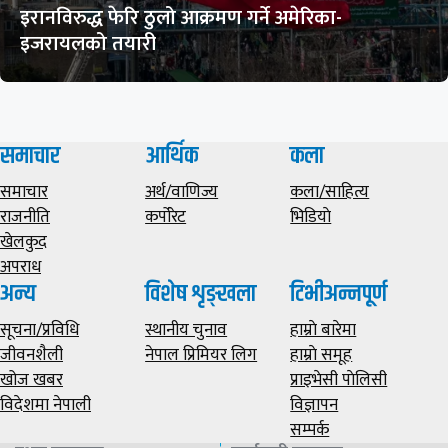
इरानविरुद्ध फेरि ठुलो आक्रमण गर्ने अमेरिका-
इजरायलको तयारी
समाचार
आर्थिक
कला
समाचार
अर्थ/वाणिज्य
कला/साहित्य
राजनीति
कर्पोरेट
भिडियाे
खेलकुद
अपराध
अन्य
विशेष शृङ्खला
टिभीअन्नपूर्ण
सूचना/प्रविधि
स्थानीय चुनाव
हाम्राे बारेमा
जीवनशैली
नेपाल प्रिमियर लिग
हाम्राे समूह
खोज खबर
प्राइभेसी पाेलिसी
विदेशमा नेपाली
विज्ञापन
सम्पर्क