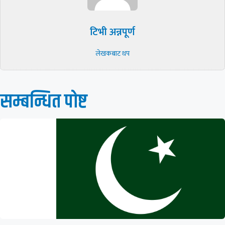
टिभी अन्नपूर्ण
लेखकबाट थप
सम्बन्धित पाेष्ट