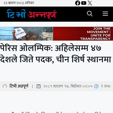
Facebook
YouTube
X
Skip
to
M
content
पेरिस ओलम्पिक: अहिलेसम्म ४७
देशले जिते पदक, चीन शिर्ष स्थानमा
टिभी अन्नपूर्ण
2
मिनेट
२०८१ श्रावण १७, बिहीबार ०२:०५