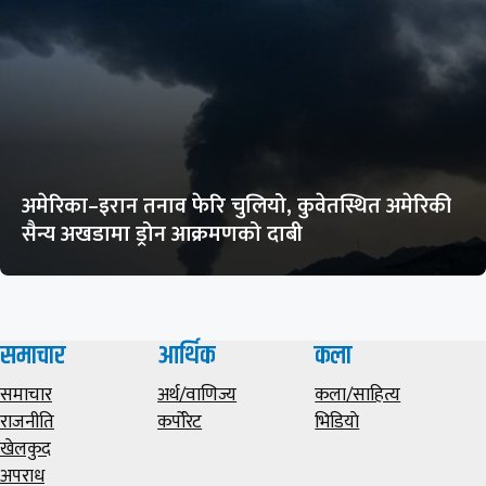
अमेरिका–इरान तनाव फेरि चुलियो, कुवेतस्थित अमेरिकी
सैन्य अखडामा ड्रोन आक्रमणको दाबी
समाचार
आर्थिक
कला
समाचार
अर्थ/वाणिज्य
कला/साहित्य
राजनीति
कर्पोरेट
भिडियाे
खेलकुद
अपराध