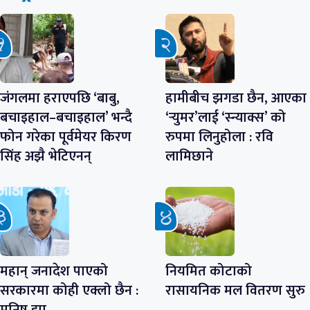
जंगलमा हराएपछि ‘बाबु,
हामीबीच झगडा छैन, आएका
बचाइहाल–बचाइहाल’ भन्दै
‘र्‍युमर’लाई ‘स्न्याक्स’ को
फोन गरेका पूर्वमेयर किरण
रुपमा लिनुहोला : रवि
सिंह अझै भेटिएनन्
लामिछाने
महान् जनादेश पाएको
नियमित कोटाको
सरकारमा कोही एक्लो छैन :
रासायनिक मल वितरण सुरु
मनिष झा