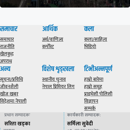
समाचार
आर्थिक
कला
समाचार
अर्थ/वाणिज्य
कला/साहित्य
राजनीति
कर्पोरेट
भिडियाे
खेलकुद
अपराध
अन्य
विशेष शृङ्खला
टिभीअन्नपूर्ण
सूचना/प्रविधि
स्थानीय चुनाव
हाम्राे बारेमा
जीवनशैली
नेपाल प्रिमियर लिग
हाम्राे समूह
खोज खबर
प्राइभेसी पाेलिसी
विदेशमा नेपाली
विज्ञापन
सम्पर्क
प्रधान सम्पादकः
कार्यकारी सम्पादक
:
सरिता खड्का
सर्मिला सुवेदी