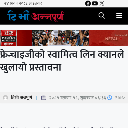
Facebook
YouTube
X
Skip
to
M
content
फ्रेन्चाइजीको स्वामित्व लिन क्यानले
खुलायो प्रस्तावना
टिभी अन्नपूर्ण
1
मिनेट
२०८१ श्रावण १८, शुक्रबार ०६:३६