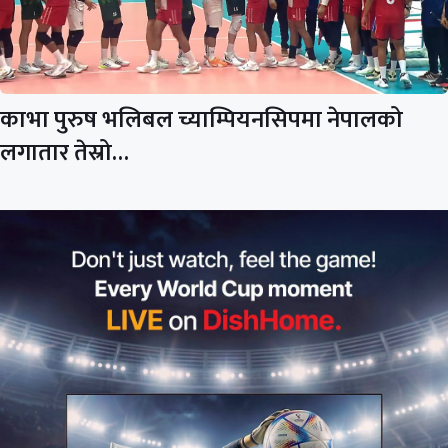
काभा पुरुष भलिबल च्याम्पियनसिपमा नेपालको
लगातार तेस्रो…