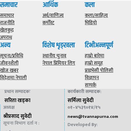
समाचार
आर्थिक
कला
समाचार
अर्थ/वाणिज्य
कला/साहित्य
राजनीति
कर्पोरेट
भिडियाे
खेलकुद
अपराध
अन्य
विशेष शृङ्खला
टिभीअन्नपूर्ण
सूचना/प्रविधि
स्थानीय चुनाव
हाम्राे बारेमा
जीवनशैली
नेपाल प्रिमियर लिग
हाम्राे समूह
खोज खबर
प्राइभेसी पाेलिसी
विदेशमा नेपाली
विज्ञापन
सम्पर्क
प्रधान सम्पादकः
कार्यकारी सम्पादक
:
सरिता खड्का
सर्मिला सुवेदी
अध्यक्ष
०१–४५३९०१४/१५
श्रीप्रसाद सुवेदी
news@
tvannapurna.com
सूचना विभाग दर्ता न :
Developed By: