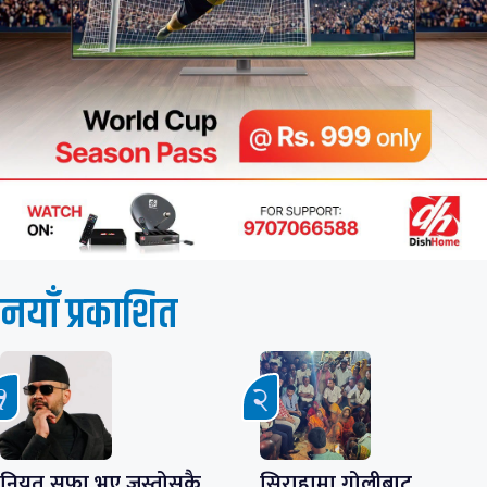
नयाँ प्रकाशित
नियत सफा भए जस्तोसुकै
सिराहामा गोलीबाट