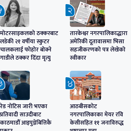
मोटरसाइकलको ठक्करबाट
तारकेश्वर नगरपालिकाद्धारा
लडेकी २१ वर्षीया स्कुटर
अमेरिकी दूतावासमा भिसा
चालकलाई फोहोर बोक्ने
सहजीकरणको पत्र लेखेको
गाडीले ठक्कर दिँदा मृत्यु
स्वीकार
रेड नोटिस जारी भएका
आठबीसकोट
प्रतिवादी साउदीबाट
नगरपालिकाका मेयर रवि
काठमाडौँ आइपुग्नेबित्तिकै
केसीसहित ११ जनाविरुद्ध
पक्राउ
भ्रष्टाचार मुद्दा