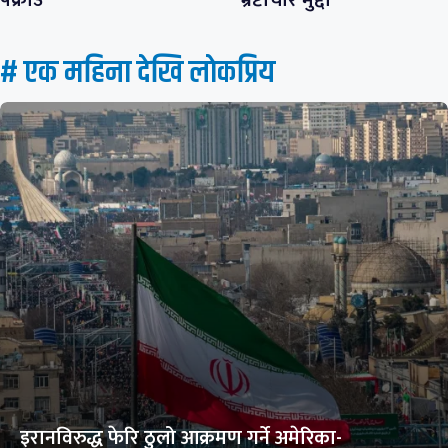
# एक महिना देखि लाेकप्रिय
इरानविरुद्ध फेरि ठुलो आक्रमण गर्ने अमेरिका-