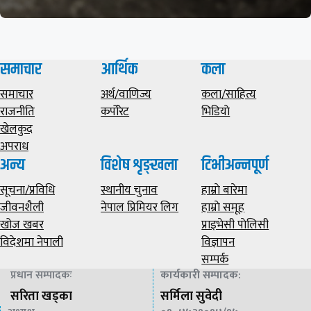
समाचार
आर्थिक
कला
समाचार
अर्थ/वाणिज्य
कला/साहित्य
राजनीति
कर्पोरेट
भिडियाे
खेलकुद
अपराध
अन्य
विशेष शृङ्खला
टिभीअन्नपूर्ण
सूचना/प्रविधि
स्थानीय चुनाव
हाम्राे बारेमा
जीवनशैली
नेपाल प्रिमियर लिग
हाम्राे समूह
खोज खबर
प्राइभेसी पाेलिसी
विदेशमा नेपाली
विज्ञापन
सम्पर्क
प्रधान सम्पादकः
कार्यकारी सम्पादक
:
सरिता खड्का
सर्मिला सुवेदी