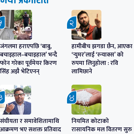
नयाँ प्रकाशित
जंगलमा हराएपछि ‘बाबु,
हामीबीच झगडा छैन, आएका
बचाइहाल–बचाइहाल’ भन्दै
‘र्‍युमर’लाई ‘स्न्याक्स’ को
फोन गरेका पूर्वमेयर किरण
रुपमा लिनुहोला : रवि
सिंह अझै भेटिएनन्
लामिछाने
संघीयता र समावेशितामाथि
नियमित कोटाको
आक्रमण भए सशक्त प्रतिवाद
रासायनिक मल वितरण सुरु