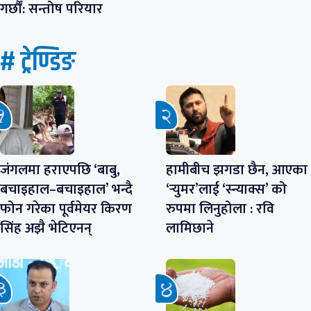
गर्छौं: सन्तोष परियार
# ट्रेण्डिङ
जंगलमा हराएपछि ‘बाबु,
हामीबीच झगडा छैन, आएका
बचाइहाल–बचाइहाल’ भन्दै
‘र्‍युमर’लाई ‘स्न्याक्स’ को
फोन गरेका पूर्वमेयर किरण
रुपमा लिनुहोला : रवि
सिंह अझै भेटिएनन्
लामिछाने