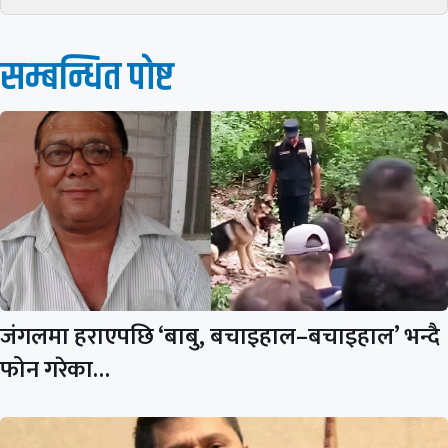
सम्बन्धित पाेष्ट
जंगलमा हराएपछि ‘बाबु, बचाइहाल–बचाइहाल’ भन्दै
फोन गरेका…