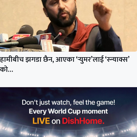
हामीबीच झगडा छैन, आएका ‘र्‍युमर’लाई ‘स्न्याक्स’
को…