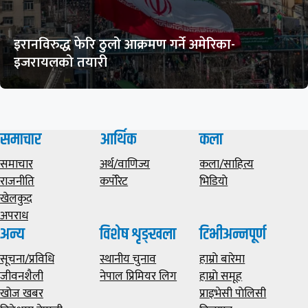
इरानविरुद्ध फेरि ठुलो आक्रमण गर्ने अमेरिका-
इजरायलको तयारी
समाचार
आर्थिक
कला
समाचार
अर्थ/वाणिज्य
कला/साहित्य
राजनीति
कर्पोरेट
भिडियाे
खेलकुद
अपराध
अन्य
विशेष शृङ्खला
टिभीअन्नपूर्ण
सूचना/प्रविधि
स्थानीय चुनाव
हाम्राे बारेमा
जीवनशैली
नेपाल प्रिमियर लिग
हाम्राे समूह
खोज खबर
प्राइभेसी पाेलिसी