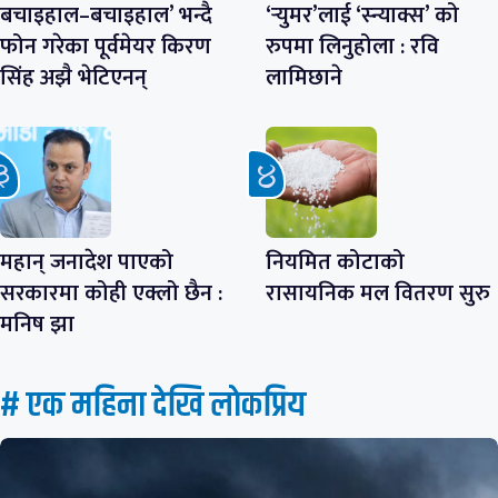
बचाइहाल–बचाइहाल’ भन्दै
‘र्‍युमर’लाई ‘स्न्याक्स’ को
फोन गरेका पूर्वमेयर किरण
रुपमा लिनुहोला : रवि
सिंह अझै भेटिएनन्
लामिछाने
महान् जनादेश पाएको
नियमित कोटाको
सरकारमा कोही एक्लो छैन :
रासायनिक मल वितरण सुरु
मनिष झा
# एक महिना देखि लाेकप्रिय