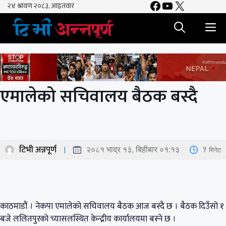
Facebook
YouTube
X
Skip
to
M
content
एमालेको सचिवालय बैठक बस्दै
टिभी अन्नपूर्ण
1
मिनेट
२०८१ भाद्र १३, बिहीबार ०१:१३
काठमाडौं । नेकपा एमालेको सचिवालय बैठक आज बस्दै छ । बैठक दिउँसो १
बजे ललितपुरको च्यासलस्थित केन्द्रीय कार्यालयमा बस्ने छ ।