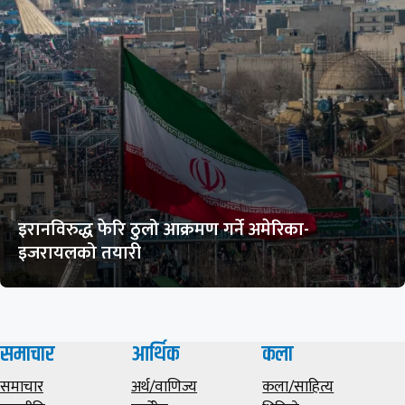
इरानविरुद्ध फेरि ठुलो आक्रमण गर्ने अमेरिका-
इजरायलको तयारी
समाचार
आर्थिक
कला
समाचार
अर्थ/वाणिज्य
कला/साहित्य