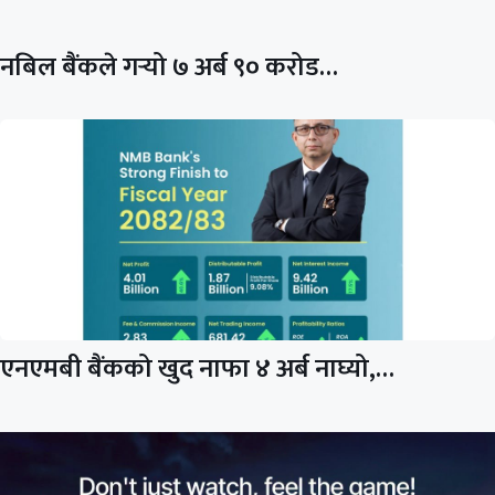
नबिल बैंकले गर्‍यो ७ अर्ब ९० करोड…
एनएमबी बैंकको खुद नाफा ४ अर्ब नाघ्यो,…