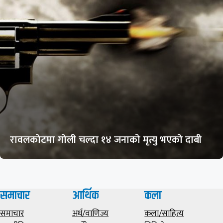
रावलकोटमा गोली चल्दा १४ जनाको मृत्यु भएको दाबी
समाचार
आर्थिक
कला
समाचार
अर्थ/वाणिज्य
कला/साहित्य