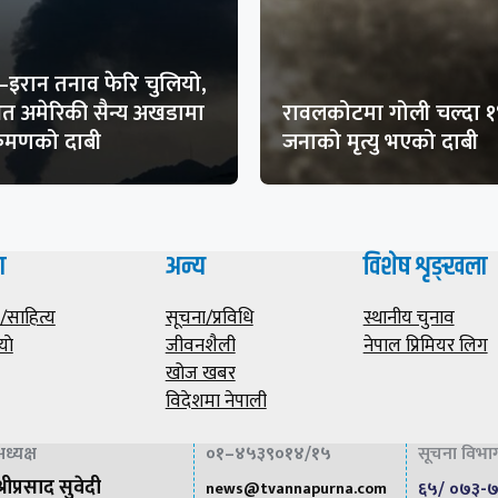
–इरान तनाव फेरि चुलियो,
थित अमेरिकी सैन्य अखडामा
रावलकोटमा गोली चल्दा 
क्रमणको दाबी
जनाको मृत्यु भएको दाबी
ा
अन्य
विशेष शृङ्खला
साहित्य
सूचना/प्रविधि
स्थानीय चुनाव
याे
जीवनशैली
नेपाल प्रिमियर लिग
खोज खबर
विदेशमा नेपाली
सूचना विभाग 
ध्यक्ष
०१–४५३९०१४/१५
्रीप्रसाद सुवेदी
६५/ ०७३-
news@
tvannapurna.com