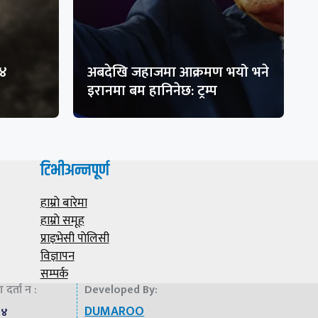
१४
अबदेखि जहाजमा आक्रमण भयो भने
इरानमा बम हानिनेछ: ट्रम्प
टिभीअन्नपूर्ण
हाम्राे बारेमा
हाम्राे समूह
प्राइभेसी पाेलिसी
विज्ञापन
सम्पर्क
दर्ता न :
Developed By:
DUMAROO
७४