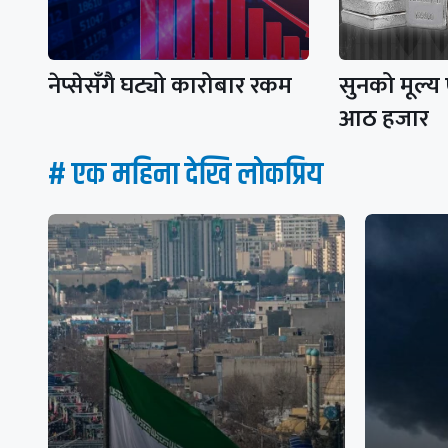
नेप्सेसँगै घट्यो कारोबार रकम
सुनको मूल्य
आठ हजार
# एक महिना देखि लाेकप्रिय