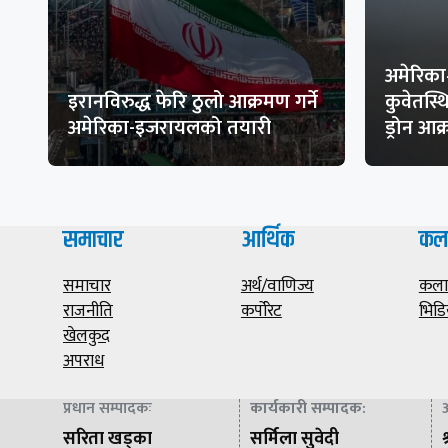
अमेरिका
इरानविरुद्ध फेरि ठुलो आक्रमण गर्ने
कुवेतस्
अमेरिका-इजरायलको तयारी
ड्रोन आ
समाचार
आर्थिक
कल
समाचार
अर्थ/वाणिज्य
कला/
राजनीति
कर्पोरेट
भिडि
खेलकुद
अपराध
प्रधान सम्पादकः
कार्यकारी सम्पादक
:
अ
सरिता खड्का
सर्मिला सुवेदी
श