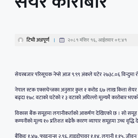
सेयर कारोबार
टिभी अन्नपूर्ण
२०८१ मंसिर १६, आईतवार ०९:४१
सेयरबजार परिसूचक नेप्से आज ९.९९ अंकले घटेर २७३८.०६ विन्दुमा 
नेपाल स्टक एक्सचेन्जका अनुसार कुल १ करोड ६७ लाख कित्ता सेयर 
बढ्दा १७८ वटाको घटेको र ३ वटाको अघिल्लो मूल्यमै कारोबार भएक
विकास बैंक समूहमा लगानीकर्ताको आकर्षण देखिएको छ । सो समूह ४.५
कम्पनीको मूल्य १० प्रतिशत बढेकै कारण व्यापार समूहमा उच्च वृद्धि 
बैंकिङ १.४७, फाइनान्स २.९६, हाइड्रोपावर १.१४, लगानी १.१५, जीवन 