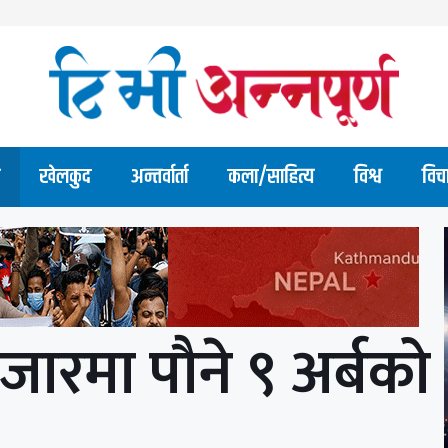
खेलकुद
अन्तर्वार्ता
कला/साहित्य
विश्व
विच
जारमा पौने ९ अर्बको