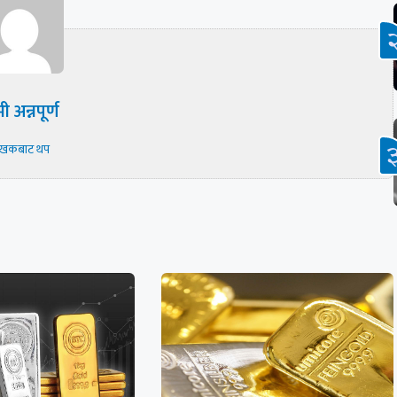
ी अन्नपूर्ण
ेखकबाट थप