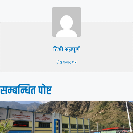
टिभी अन्नपूर्ण
लेखकबाट थप
सम्बन्धित पाेष्ट