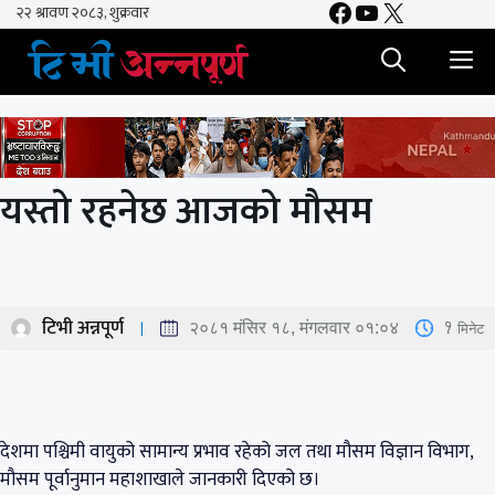
Facebook
YouTube
X
Skip
to
M
content
यस्तो रहनेछ आजको मौसम
टिभी अन्नपूर्ण
1
मिनेट
२०८१ मंसिर १८, मंगलवार ०१:०४
देशमा पश्चिमी वायुको सामान्य प्रभाव रहेको जल तथा मौसम विज्ञान विभाग,
मौसम पूर्वानुमान महाशाखाले जानकारी दिएको छ।