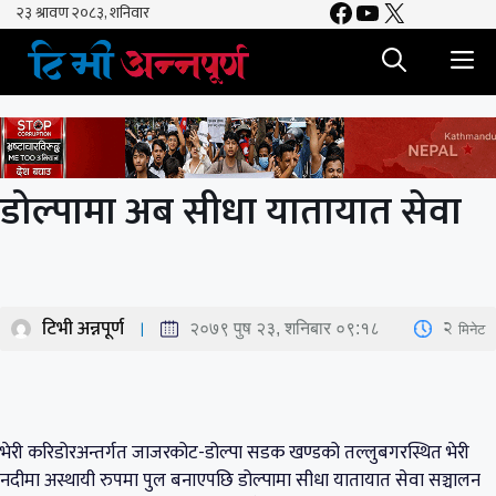
Facebook
YouTube
X
Skip
to
M
content
डोल्पामा अब सीधा यातायात सेवा
टिभी अन्नपूर्ण
2
मिनेट
२०७९ पुष २३, शनिबार ०९:१८
भेरी करिडोरअन्तर्गत जाजरकोट-डोल्पा सडक खण्डको तल्लुबगरस्थित भेरी
नदीमा अस्थायी रुपमा पुल बनाएपछि डोल्पामा सीधा यातायात सेवा सञ्चालन