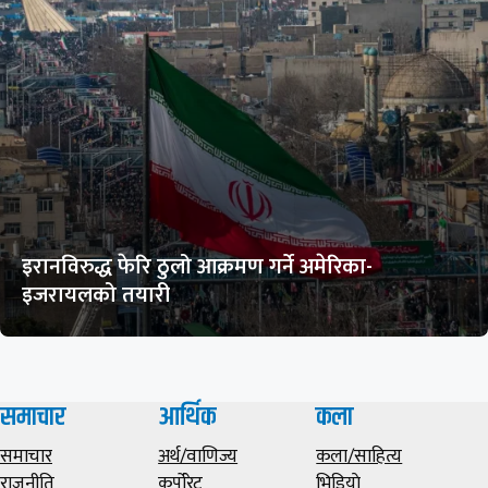
इरानविरुद्ध फेरि ठुलो आक्रमण गर्ने अमेरिका-
इजरायलको तयारी
समाचार
आर्थिक
कला
समाचार
अर्थ/वाणिज्य
कला/साहित्य
राजनीति
कर्पोरेट
भिडियाे