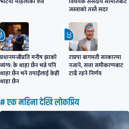
भेटियो महिलाको शव
विधेयक संसदीय समितिबाट
जस्ताको तस्तै सदर
प्रधानमन्त्रीप्रति मनीष झाको
राप्रपा बागमती सरकारमा
व्यंग्य: के थाहा छैन भन्ने पनि
नजाने, सत्ता समीकरणबाट
थाहा छैन भने तपाईंलाई केही
टाढै रहने निर्णय
थाहा छैन
# एक महिना देखि लाेकप्रिय