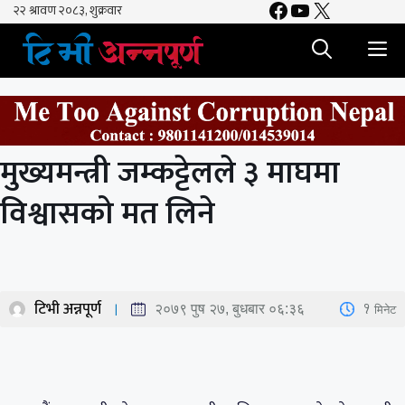
Facebook
YouTube
X
Skip
to
M
content
मुख्यमन्त्री जम्कट्टेलले ३ माघमा
विश्वासको मत लिने
टिभी अन्नपूर्ण
1
मिनेट
२०७९ पुष २७, बुधबार ०६:३६