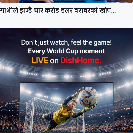
गाभीले झण्डै चार करोड डलर बराबरको खोप…