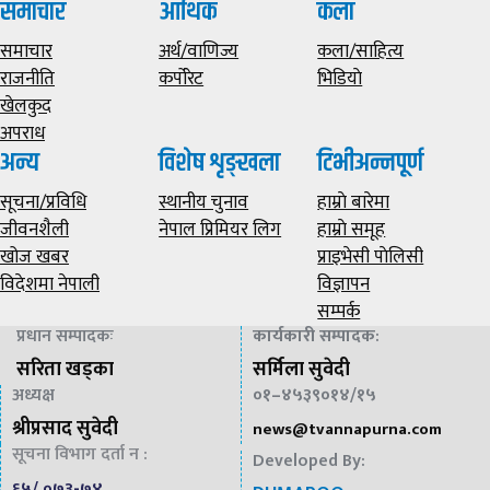
समाचार
आर्थिक
कला
समाचार
अर्थ/वाणिज्य
कला/साहित्य
राजनीति
कर्पोरेट
भिडियाे
खेलकुद
अपराध
अन्य
विशेष शृङ्खला
टिभीअन्नपूर्ण
सूचना/प्रविधि
स्थानीय चुनाव
हाम्राे बारेमा
जीवनशैली
नेपाल प्रिमियर लिग
हाम्राे समूह
खोज खबर
प्राइभेसी पाेलिसी
विदेशमा नेपाली
विज्ञापन
सम्पर्क
प्रधान सम्पादकः
कार्यकारी सम्पादक
:
सरिता खड्का
सर्मिला सुवेदी
अध्यक्ष
०१–४५३९०१४/१५
श्रीप्रसाद सुवेदी
news@
tvannapurna.com
सूचना विभाग दर्ता न :
Developed By:
६५/ ०७३-७४