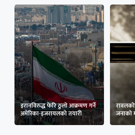
इरानविरुद्ध फेरि ठुलो आक्रमण गर्ने
रावलकोट
अमेरिका-इजरायलको तयारी
जनाको म