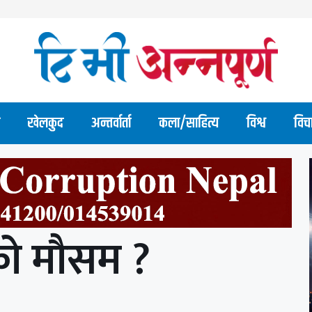
खेलकुद
अन्तर्वार्ता
कला/साहित्य
विश्व
विच
ो मौसम ?