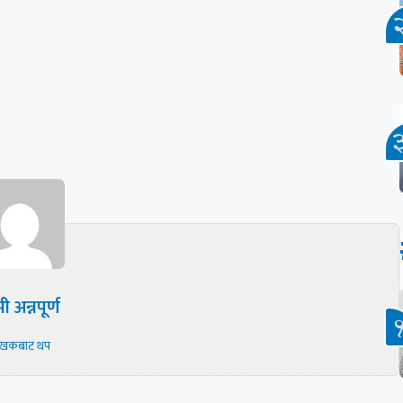
ी अन्नपूर्ण
ेखकबाट थप