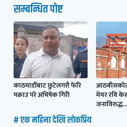
सम्बन्धित पाेष्ट
काठमाडौंबाट छुटेलगत्तै फेरि
आठबीसकोट
पक्राउ परे अभिषेक गिरी
मेयर रवि क
जनाविरुद्ध
# एक महिना देखि लाेकप्रिय