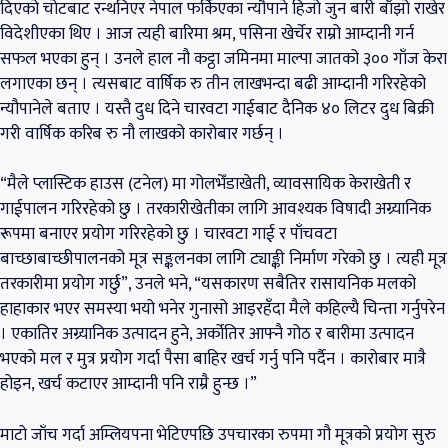
दिएको चोटबाट रन्थनिएर नेपाल फर्किएका न्यौपाने हिजो जुन बारी बाँझो राखेर
विदेशीएका थिए । आज त्यही बारिमा श्रम, पसिना खेर्चेर राम्रो आम्दानी गर्न
सफल भएका हुन् । उनले हाल नौ कट्ठा जमिनमा माल्पा जातको ३०० गाँज केरा
लगाएका छन् । त्यसबाट वार्षिक रु तीन लाखभन्दा बढी आम्दानी गरिरहेको
न्यौपानेले बताए । यस्तै दुध दिने चारवटा गाईबाट दैनिक ४० लिटर दुध बिक्री
गरी वार्षिक करिब रु नौ लाखको कारोबार गर्छन् ।
“मैले प्लास्टिक हाउस (टनेल) मा गोलभेँडाखेती, व्यावसायिक केराखेती र
गाईपालन गरिरहेको छु । तरकारीखेतीका लागि आवश्यक विषादी अग्र्यानिक
रूपमा बनाएर प्रयोग गरिरहेको छु । चारवटा गाई र पाँचवटा
बाच्छाबाच्छीपालनको मूत्र सङ्कलनका लागि ट्याङ्की निर्माण गरेको छु । त्यही मूत्र
तरकारीमा प्रयोग गर्छु”, उनले भने, “यसकारण सबैतिर रासायनिक मलको
हाहाकार भएर समस्या भयो भनेर गुनासो आइरहँदा मैले कहिल्यै चिन्ता गर्नुपरेन
। एकातिर अग्र्यानिक उत्पादन हुने, अर्कोतिर आफ्नै गोठ र बारीमा उत्पादन
भएको मल र मुत्र प्रयोग गर्दा पैसा बाहिर खर्च गर्नु पनि पर्दैन । कारोबार मात्रै
होइन, खर्च कटाएर आम्दानी पनि राम्रै हुन्छ ।”
माटो जाँच गर्दा अम्लियपना भेटिएपछि उपचारका रुपमा गौ मूत्रको प्रयोग सुरु