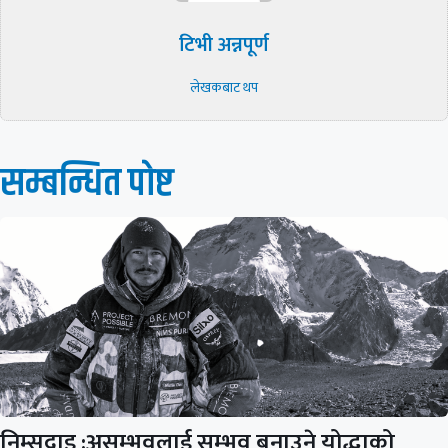
टिभी अन्नपूर्ण
लेखकबाट थप
सम्बन्धित पाेष्ट
निम्सदाइ :असम्भवलाई सम्भव बनाउने योद्धाको