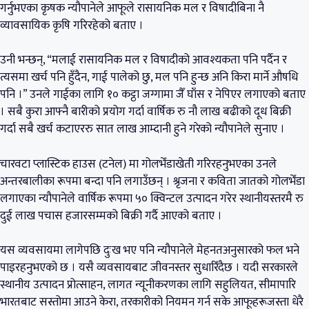
गर्नुभएका कृषक न्यौपानेले आफूले रासायनिक मल र विषादीबिना नै
व्यावसायिक कृषि गरिरहेको बताए ।
उनी भन्छन्, “मलाई रासायनिक मल र विषादीको आवश्यकता पनि पर्दैन र
त्यसमा खर्च पनि हुँदैन, गाई पालेको छु, मल पनि हुन्छ अनि किरा मार्ने औषधि
पनि ।” उनले गाईका लागि १० कट्ठा जग्गामा जैँ घाँस र नेपिएर लगाएको बताए
। सबै कुरा आफ्नै बारीको प्रयोग गर्दा वार्षिक रु नौ लाख बढीको दूध बिक्री
गर्दा सबै खर्च कटाएररु सात लाख आम्दानी हुने गरेको न्यौपानेले सुनाए ।
चारवटा प्लास्टिक हाउस (टनेल) मा गोलभेँडाखेती गरिरहनुभएका उनले
अन्तरबालीका रूपमा बन्दा पनि लगाउँछन् । श्रृजना र कविता जातको गोलभेँडा
लगाएका न्यौपानेले वार्षिक रूपमा ५० क्विन्टल उत्पादन गरेर स्थानीयस्तरमै रु
दुई लाख पचास हजारसम्मको बिक्री गर्दै आएको बताए ।
यस व्यवसायमा लागेपछि दुःख भए पनि न्यौपानेले मेहनतअनुसारको फल भने
पाइरहनुभएको छ । यसै व्यवसायबाट जीवनस्तर सुधारिँदैछ । यदी सरकारले
स्थानीय उत्पादन प्रोत्साहन, लागत न्यूनीकरणका लागि सहुलियत, सीमापारि
भारतबाट सस्तोमा आउने केरा, तरकारीको नियमन गर्न सके आफूहरूजस्ता धेरै