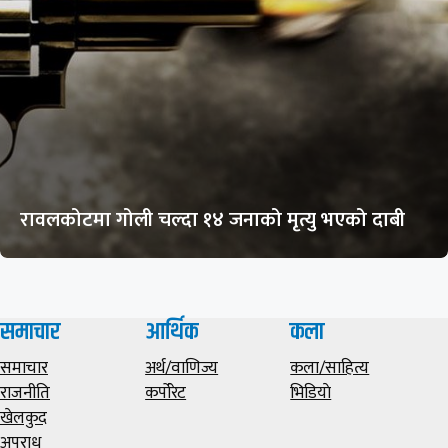
रावलकोटमा गोली चल्दा १४ जनाको मृत्यु भएको दाबी
समाचार
आर्थिक
कला
समाचार
अर्थ/वाणिज्य
कला/साहित्य
राजनीति
कर्पोरेट
भिडियाे
खेलकुद
अपराध