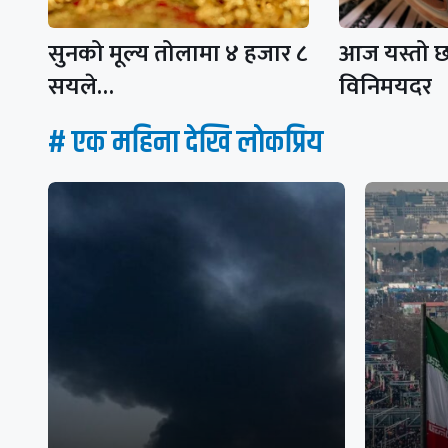
सुनको मूल्य तोलामा ४ हजार ८
आज यस्तो छ 
सयले…
विनिमयदर
# एक महिना देखि लाेकप्रिय