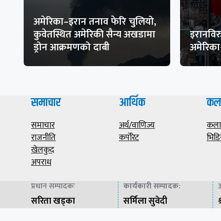
अमेरिका–इरान तनाव फेरि चुलियो,
कुवेतस्थित अमेरिकी सैन्य अखडामा
इरानविरु
ड्रोन आक्रमणको दाबी
अमेरिक
समाचार
आर्थिक
कल
समाचार
अर्थ/वाणिज्य
कला/
राजनीति
कर्पोरेट
भिडि
खेलकुद
अपराध
प्रधान सम्पादकः
कार्यकारी सम्पादक
:
अ
सरिता खड्का
सर्मिला सुवेदी
श