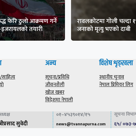
द्ध फेरि ठुलो आक्रमण गर्ने
रावलकोटमा गोली चल्दा 
ा-इजरायलको तयारी
जनाको मृत्यु भएको दाबी
ा
अन्य
विशेष शृङ्खला
साहित्य
सूचना/प्रविधि
स्थानीय चुनाव
याे
जीवनशैली
नेपाल प्रिमियर लिग
खोज खबर
विदेशमा नेपाली
सूचना विभाग 
ध्यक्ष
०१–४५३९०१४/१५
्रीप्रसाद सुवेदी
६५/ ०७३-
news@
tvannapurna.com