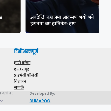
१४
अबदेखि जहाजमा आक्रमण भयो भने
इरानमा बम हानिनेछ: ट्रम्प
टिभीअन्नपूर्ण
हाम्राे बारेमा
हाम्राे समूह
प्राइभेसी पाेलिसी
विज्ञापन
सम्पर्क
दर्ता न :
Developed By:
DUMAROO
७४