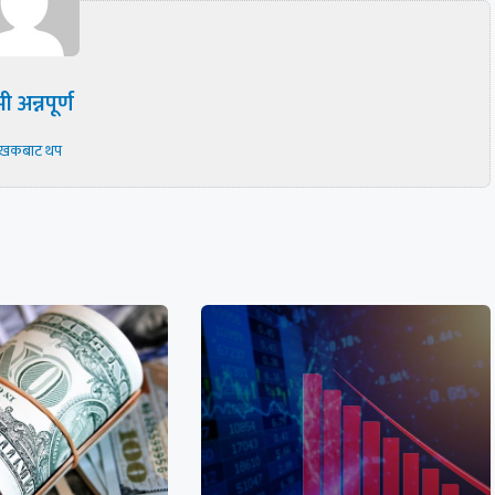
ी अन्नपूर्ण
ेखकबाट थप