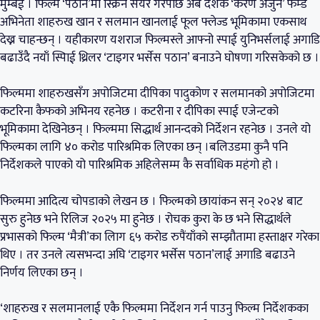
मुम्बई । फिल्म ‘पठान’मा स्क्रिन सेयर गरेपछि अब दर्शक ‘करण अर्जुन’ फेम्ड
अभिनेता शाहरुख खान र सलमान खानलाई फूल फ्लेज्ड भूमिकामा एकसाथ
देख्न चाहन्छन् । यहीकारण यशराज फिल्मस्ले आफ्नो स्पाई युनिभर्सलाई अगाडि
बढाउँदै नयाँ स्पिाई थ्रिलर ‘टाइगर भर्सेस पठान’ बनाउने घोषणा गरिसकेको छ ।
फिल्ममा शाहरुखसँग अपोजिटमा दीपिका पादुकोण र सलमानको अपोजिटमा
कटरिना कैफको अभिनय रहनेछ । कटरीना र दीपिका स्पाई एजेन्टको
भूमिकामा देखिनेछन् । फिल्ममा सिद्धार्थ आनन्दको निर्देशन रहनेछ । उनले यो
फिल्मका लागि ४० करोड पारिश्रमिक लिएका छन् ।बलिउडमा कुनै पनि
निर्देशकले पाएको यो पारिश्रमिक अहिलेसम्म कै सर्वाधिक महंगो हो ।
फिल्ममा आदित्य चोपडाको लेखन छ । फिल्मको छायांकन सन् २०२४ बाट
सुरु हुनेछ भने रिलिज २०२५ मा हुनेछ । रोचक कुरा के छ भने सिद्धार्थले
प्रभासको फिल्म ‘मैत्री’का लािग ६५ करोड रुपैंयाँको सम्झौतामा हस्ताक्षर गरेका
थिए । तर उनले त्यसभन्दा अघि ‘टाइगर भर्सेस पठान’लाई अगाडि बढाउने
निर्णय लिएका छन् ।
‘शाहरुख र सलमानलाई एकै फिल्ममा निर्देशन गर्न पाउनु फिल्म निर्देशकका