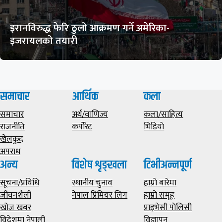
इरानविरुद्ध फेरि ठुलो आक्रमण गर्ने अमेरिका-
इजरायलको तयारी
समाचार
आर्थिक
कला
समाचार
अर्थ/वाणिज्य
कला/साहित्य
राजनीति
कर्पोरेट
भिडियाे
खेलकुद
अपराध
अन्य
विशेष शृङ्खला
टिभीअन्नपूर्ण
सूचना/प्रविधि
स्थानीय चुनाव
हाम्राे बारेमा
जीवनशैली
नेपाल प्रिमियर लिग
हाम्राे समूह
खोज खबर
प्राइभेसी पाेलिसी
विदेशमा नेपाली
विज्ञापन