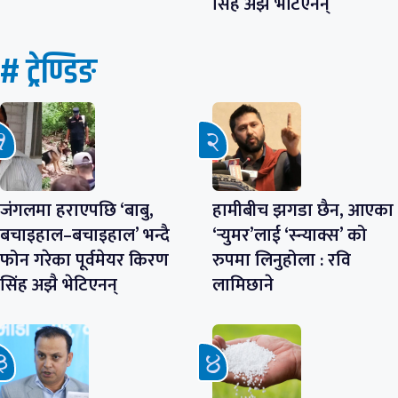
सिंह अझै भेटिएनन्
# ट्रेण्डिङ
जंगलमा हराएपछि ‘बाबु,
हामीबीच झगडा छैन, आएका
बचाइहाल–बचाइहाल’ भन्दै
‘र्‍युमर’लाई ‘स्न्याक्स’ को
फोन गरेका पूर्वमेयर किरण
रुपमा लिनुहोला : रवि
सिंह अझै भेटिएनन्
लामिछाने