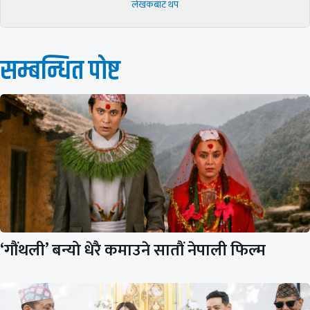
लेखकबाट थप
सम्बन्धित पाेष्ट
‘गौंथली’ बन्यो धेरै कमाउने सातौं नेपाली फिल्म