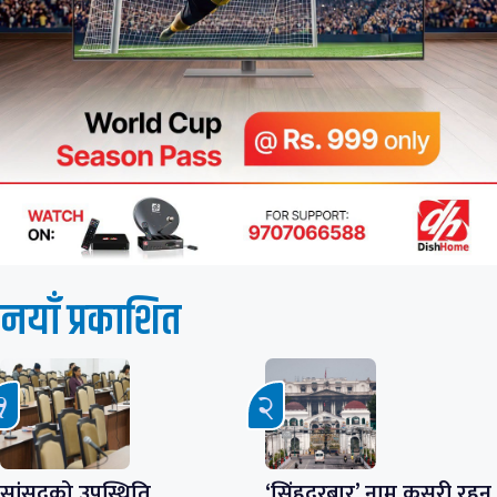
नयाँ प्रकाशित
सांसदको उपस्थिति
‘सिंहदरबार’ नाम कसरी रहन