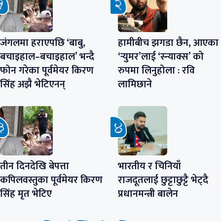
जंगलमा हराएपछि ‘बाबु,
हामीबीच झगडा छैन, आएका
बचाइहाल–बचाइहाल’ भन्दै
‘र्‍युमर’लाई ‘स्न्याक्स’ को
फोन गरेका पूर्वमेयर किरण
रुपमा लिनुहोला : रवि
सिंह अझै भेटिएनन्
लामिछाने
तीन दिनदेखि बेपत्ता
भारतीय र चिनियाँ
कपिलवस्तुका पूर्वमेयर किरण
राजदूतलाई छुट्टाछुट्टै भेट्दै
सिंह मृत भेटिए
प्रधानमन्त्री बालेन