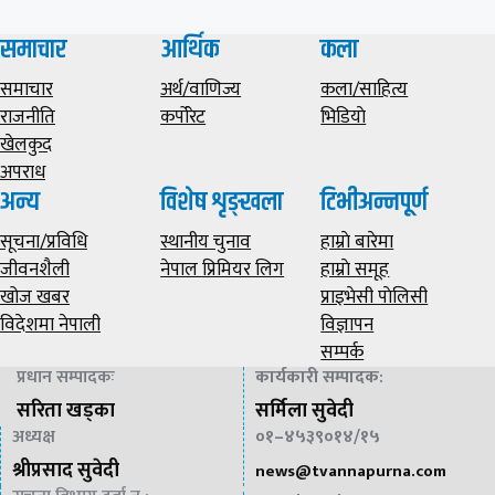
समाचार
आर्थिक
कला
समाचार
अर्थ/वाणिज्य
कला/साहित्य
राजनीति
कर्पोरेट
भिडियाे
खेलकुद
अपराध
अन्य
विशेष शृङ्खला
टिभीअन्नपूर्ण
सूचना/प्रविधि
स्थानीय चुनाव
हाम्राे बारेमा
जीवनशैली
नेपाल प्रिमियर लिग
हाम्राे समूह
खोज खबर
प्राइभेसी पाेलिसी
विदेशमा नेपाली
विज्ञापन
सम्पर्क
प्रधान सम्पादकः
कार्यकारी सम्पादक
:
सरिता खड्का
सर्मिला सुवेदी
अध्यक्ष
०१–४५३९०१४/१५
श्रीप्रसाद सुवेदी
news@
tvannapurna.com