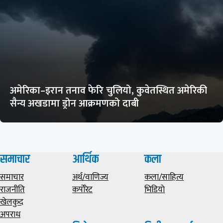
अमेरिका–इरान तनाव फेरि चुलियो, कुवेतस्थित अमेरिकी
सैन्य अखडामा ड्रोन आक्रमणको दाबी
समाचार
आर्थिक
कला
समाचार
अर्थ/वाणिज्य
कला/साहित्य
राजनीति
कर्पोरेट
भिडियाे
खेलकुद
अपराध