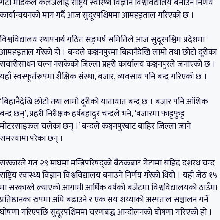
गेटा मेडिकल कलेजलाई राष्ट्रिय स्वास्थ्य विज्ञान विश्वविद्यालय बनाउने निर्णय
कार्यान्वयनको माग गर्दै आज सुदूरपश्चिममा आमहड्ताल गरिएको छ ।
विश्वविद्यालय स्थापनार्थ गठित सङ्घर्ष समितिले आज सुदूरपश्चिम प्रदेशमा
आमहड्ताल गरेको हो । बन्दले कञ्चनपुरमा बिहानैदेखि लामो तथा छोटो दूरीका
सवारीसाधन चल्न नसकेको जिल्ला प्रहरी कार्यालय कञ्चनपुरले जनाएको छ ।
यहाँ
स्वस्फूर्तरूपमा
शैक्षिक संस्था, बजार, व्यवसाय पनि बन्द गरिएको छ ।
‘बिहानैदेखि छोटो तथा लामो दूरीको यातायात बन्द छ । बजार पनि आंशिक
बन्द छन्’, प्रहरी निरीक्षक हर्षबहादुर चन्दले भने, ‘बजारमा फाट्टफुट्ट
मोटरसाइकल चलेका छन् ।’ बन्दले कञ्चनपुरबाट बाहिर जिल्ला जाने
समस्यामा परेका छन् ।
सरकारले गत २९ माघमा मन्त्रिपरिषद्को बैठकबाट गेटामा सहिद दशरथ चन्द
राष्ट्रिय स्वास्थ्य विज्ञान विश्वविद्यालय बनाउने निर्णय गरेको थियो । यही जेठ १५
मा सरकारले ल्याएको आगामी आर्थिक वर्षको बजेटमा विश्वविद्यालयको ठाउँमा
प्रतिष्ठानका रुपमा अघि बढाउने र एक सय शय्याको अस्पताल सञ्चालन गर्ने
घोषणा गरिएपछि सुदूरपश्चिममा चरणबद्ध आन्दोलनको घोषणा गरिएको हो ।