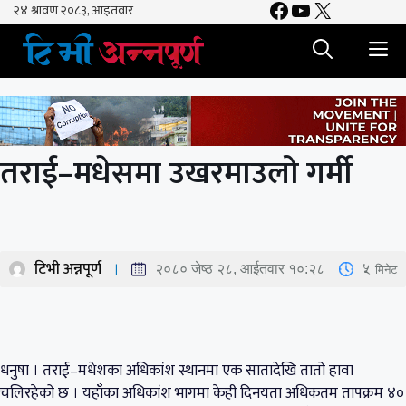
Facebook
YouTube
X
Skip
to
M
content
तराई–मधेसमा उखरमाउलो गर्मी
टिभी अन्नपूर्ण
5
मिनेट
२०८० जेष्ठ २८, आईतवार १०:२८
धनुषा । तराई–मधेशका अधिकांश स्थानमा एक सातादेखि तातो हावा
चलिरहेको छ । यहाँका अधिकांश भागमा केही दिनयता अधिकतम तापक्रम ४०