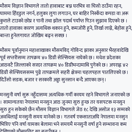
मौसम विज्ञान विभागले तातो हावाबाट बच्न घरभित्र वा चिसो ठाउँमा रहन,
घाममा हिँडडुल नगर्न, हलुका लुगा लगाउन, घर बाहिर निस्कँदा कपडा वा अरू
कुराले टाउको छोप्न र पानी तथा झोल पदार्थ पर्याप्त पिउन सुझाव दिएको छ ।
तातो हावाका कारण अत्यधिक थकान हुने, कमजोरी हुने, तिर्खा लाग्ने, बेहोस हुने,
बान्ता हुनेलगायत जोखिम बढ्न सक्छ ।
मौसम पूर्वानुमान महाशाखाका मौसमविद् गोविन्द झाका अनुसार भैरहवादेखि
पूर्व सप्तरीसम्म तापक्रम ४० डिग्री सेल्सियस नाघेको छ । मधेश प्रदेशका
आठवटै जिल्लाको सरदर तापक्रम ४० डिग्रीभन्दामाथि पुगेको छ । अपराह्न ४२
डिग्री सेल्सियससम्म पुग्ने तापक्रमले सहरी क्षेत्रमा चहलपहल पातलिएको छ ।
दिउँसो सडक, बजार र सरकारी अड्डा सुनसान बन्दै आएका छन् ।
मनसुनी वर्षा सुरू नहुँदासम्म अत्यधिक गर्मी कायम रहने विभागले जनाएको छ
। सामान्यतया नेपालमा मनसुन आठ जुनमा सुरु हुन्छ तर यसपटक मनसुन
सुरु हुन सकेको छैन मौसम विज्ञान विभागले जेठ १८ देखि असोज १३ सम्मको
अवधिलाई मनसुनी समय मानेको छ । गतवर्ष एकसाताअघि नेपालमा मनसुन
भित्रिए पनि वर्षा यामका बेलामा भने समयमै मनसुनी वर्षा हुने सम्भावना कम
देखिएको मौसमविद् झा बताउँछन् ।