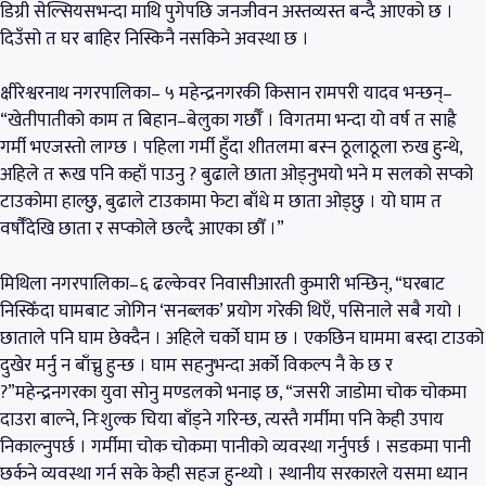
डिग्री सेल्सियसभन्दा माथि पुगेपछि जनजीवन अस्तव्यस्त बन्दै आएको छ ।
दिउँसो त घर बाहिर निस्किनै नसकिने अवस्था छ ।
क्षीरेश्वरनाथ नगरपालिका– ५ महेन्द्रनगरकी किसान रामपरी यादव भन्छन्–
“खेतीपातीको काम त बिहान–बेलुका गर्छौँ । विगतमा भन्दा यो वर्ष त साह्रै
गर्मी भएजस्तो लाग्छ । पहिला गर्मी हुँदा शीतलमा बस्न ठूलाठूला रुख हुन्थे,
अहिले त रूख पनि कहाँ पाउनु ? बुढाले छाता ओड्नुभयो भने म सलको सप्को
टाउकोमा हाल्छु, बुढाले टाउकामा फेटा बाँधे म छाता ओड्छु । यो घाम त
वर्षौँंदेखि छाता र सप्कोले छल्दै आएका छौँ ।”
मिथिला नगरपालिका–६ ढल्केवर निवासीआरती कुमारी भन्छिन्, “घरबाट
निस्किँदा घामबाट जोगिन ‘सनब्लक’ प्रयोग गरेकी थिएँ, पसिनाले सबै गयो ।
छाताले पनि घाम छेक्दैन । अहिले चर्को घाम छ । एकछिन घाममा बस्दा टाउको
दुखेर मर्नु न बाँच्नु हुन्छ । घाम सहनुभन्दा अर्को विकल्प नै के छ र
?”महेन्द्रनगरका युवा सोनु मण्डलको भनाइ छ, “जसरी जाडोमा चोक चोकमा
दाउरा बाल्ने, निःशुल्क चिया बाँड्ने गरिन्छ, त्यस्तै गर्मीमा पनि केही उपाय
निकाल्नुपर्छ । गर्मीमा चोक चोकमा पानीको व्यवस्था गर्नुपर्छ । सडकमा पानी
छर्कने व्यवस्था गर्न सके केही सहज हुन्थ्यो । स्थानीय सरकारले यसमा ध्यान