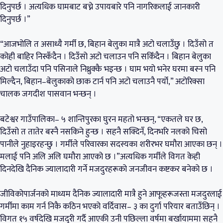
दिनुपर्छ । अत्यधिक घामबाट बच्ने उपायबारे पनि नागरिकलाई जानकारी
दिनुपर्छ ।”
“आजभोलि त असाध्यै गर्मी छ, बिहान बेलुका मात्रै अटो चलाउँछु । दिउँसो त
कोही बाहिर निस्कँदैन । दिउँसो अटो चलाउन पनि सकिँदैन । बिहान बेलुका
अटो चलाउँदा पनि पसिनाले निथ्रुक्कै भइन्छ । घाम भयो भनेर घरमा बस्न पनि
मिल्दैन, बिहान–बेलुकाको छाक टार्न पनि अटो चलाउनै पर्यो,” अटोरिक्सा
चालक जगदीश पासवान भन्छन् ।
बटेश्वर गाउँपालिका– ५ शान्तिपुरका घुरन महतो भन्छन्, “एकतले घर छ,
दिउँसो त तातेर बस्नै नसकिने हुन्छ । सहनै सक्दिनँ, दिनभरि नलको चिसो
पानीले नुहाइरहन्छु । गर्मीले परिवारका सदस्यका शरीरभर घमौरा आएका छन् ।
मलाई पनि अलि अलि घमौरा आएको छ ।”अत्यधिक गर्मीले विगत केही
दिनदेखि दैनिक ज्यालादारी गर्ने मजदुरहरूको जनजीवन कष्टकर बनेको छ ।
जीविकोपार्जनको माध्यम दैनिक ज्यालादारी मात्रै हुने आफूहरूजस्ता मजदुरलाई
गर्मीमा काम गर्न निकै कठिन भएको वर्दिवास– ३ का दुर्गा परियार बताउँछिन् ।
विगत १५ वर्षदेखि मजदुरी गर्दै आएकी उनी पछिल्ला वर्षमा बर्खायाममा सहनै