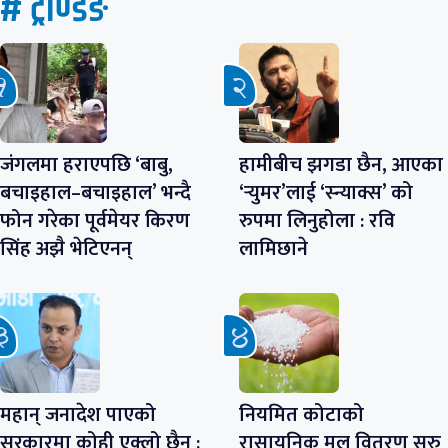
# ट्रेण्डिङ
जंगलमा हराएपछि ‘बाबु,
हामीबीच झगडा छैन, आएका
बचाइहाल–बचाइहाल’ भन्दै
‘र्‍युमर’लाई ‘स्न्याक्स’ को
फोन गरेका पूर्वमेयर किरण
रुपमा लिनुहोला : रवि
सिंह अझै भेटिएनन्
लामिछाने
महान् जनादेश पाएको
नियमित कोटाको
सरकारमा कोही एक्लो छैन :
रासायनिक मल वितरण सुरु