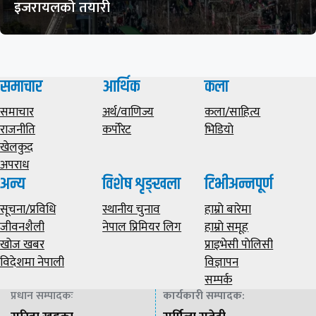
इजरायलको तयारी
समाचार
आर्थिक
कला
समाचार
अर्थ/वाणिज्य
कला/साहित्य
राजनीति
कर्पोरेट
भिडियाे
खेलकुद
अपराध
अन्य
विशेष शृङ्खला
टिभीअन्नपूर्ण
सूचना/प्रविधि
स्थानीय चुनाव
हाम्राे बारेमा
जीवनशैली
नेपाल प्रिमियर लिग
हाम्राे समूह
खोज खबर
प्राइभेसी पाेलिसी
विदेशमा नेपाली
विज्ञापन
सम्पर्क
प्रधान सम्पादकः
कार्यकारी सम्पादक
: