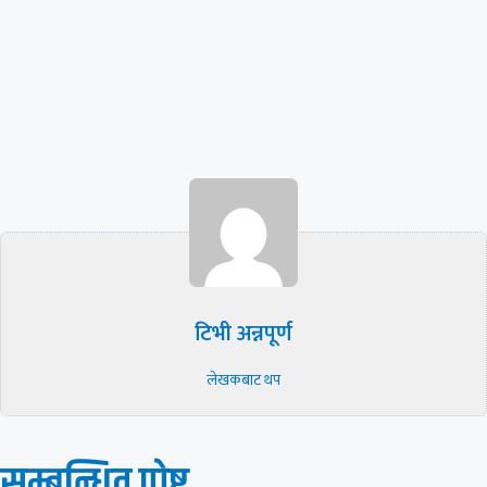
टिभी अन्नपूर्ण
लेखकबाट थप
सम्बन्धित पाेष्ट