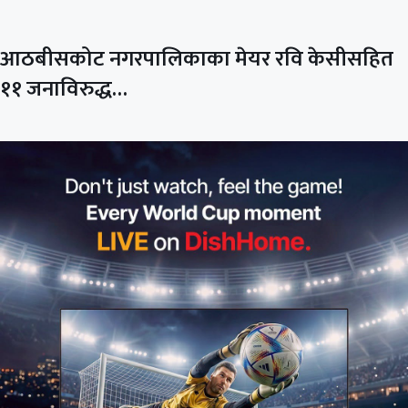
आठबीसकोट नगरपालिकाका मेयर रवि केसीसहित
११ जनाविरुद्ध…