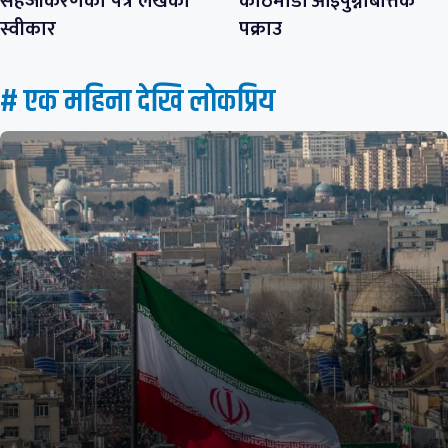
सहजीकरणको पत्र लेखेको
काठमाडौँ आइपुग्नेबित्तिकै
स्वीकार
पक्राउ
# एक महिना देखि लाेकप्रिय