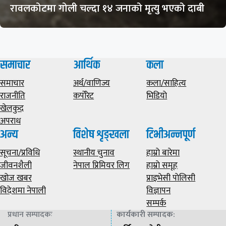
रावलकोटमा गोली चल्दा १४ जनाको मृत्यु भएको दाबी
समाचार
आर्थिक
कला
समाचार
अर्थ/वाणिज्य
कला/साहित्य
राजनीति
कर्पोरेट
भिडियाे
खेलकुद
अपराध
अन्य
विशेष शृङ्खला
टिभीअन्नपूर्ण
सूचना/प्रविधि
स्थानीय चुनाव
हाम्राे बारेमा
जीवनशैली
नेपाल प्रिमियर लिग
हाम्राे समूह
खोज खबर
प्राइभेसी पाेलिसी
विदेशमा नेपाली
विज्ञापन
सम्पर्क
प्रधान सम्पादकः
कार्यकारी सम्पादक
: