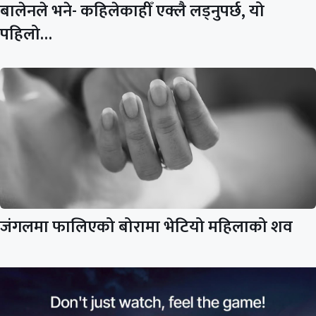
बालेनले भने- कहिलेकाहीँ एक्लै लड्नुपर्छ, यो
पहिलो…
जंगलमा फालिएको बोरामा भेटियो महिलाको शव