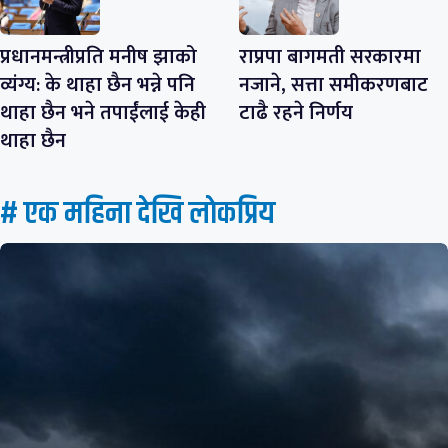
प्रधानमन्त्रीप्रति मनीष झाको
राप्रपा बागमती सरकारमा
व्यंग्य: के थाहा छैन भन्ने पनि
नजाने, सत्ता समीकरणबाट
थाहा छैन भने तपाईंलाई केही
टाढै रहने निर्णय
थाहा छैन
# एक महिना देखि लाेकप्रिय