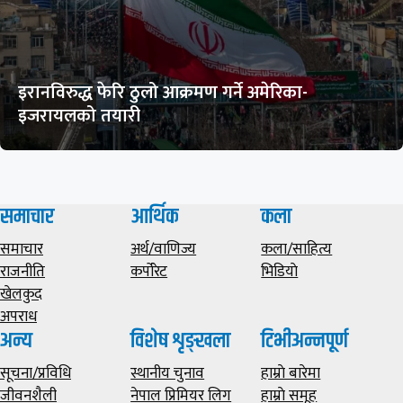
इरानविरुद्ध फेरि ठुलो आक्रमण गर्ने अमेरिका-
इजरायलको तयारी
समाचार
आर्थिक
कला
समाचार
अर्थ/वाणिज्य
कला/साहित्य
राजनीति
कर्पोरेट
भिडियाे
खेलकुद
अपराध
अन्य
विशेष शृङ्खला
टिभीअन्नपूर्ण
सूचना/प्रविधि
स्थानीय चुनाव
हाम्राे बारेमा
जीवनशैली
नेपाल प्रिमियर लिग
हाम्राे समूह