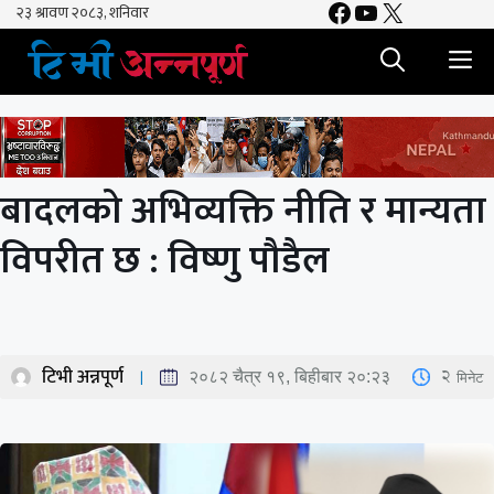
Facebook
YouTube
X
Skip
to
M
content
बादलको अभिव्यक्ति नीति र मान्यता
विपरीत छ : विष्णु पौडैल
टिभी अन्नपूर्ण
2
मिनेट
२०८२ चैत्र १९, बिहीबार २०:२३