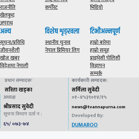
राजनीति
कर्पोरेट
भिडियाे
खेलकुद
अपराध
अन्य
विशेष शृङ्खला
टिभीअन्नपूर्ण
सूचना/प्रविधि
स्थानीय चुनाव
हाम्राे बारेमा
जीवनशैली
नेपाल प्रिमियर लिग
हाम्राे समूह
खोज खबर
प्राइभेसी पाेलिसी
विदेशमा नेपाली
विज्ञापन
सम्पर्क
प्रधान सम्पादकः
कार्यकारी सम्पादक
:
सरिता खड्का
सर्मिला सुवेदी
अध्यक्ष
०१–४५३९०१४/१५
श्रीप्रसाद सुवेदी
news@
tvannapurna.com
सूचना विभाग दर्ता न :
Developed By:
६५/ ०७३-७४
DUMAROO