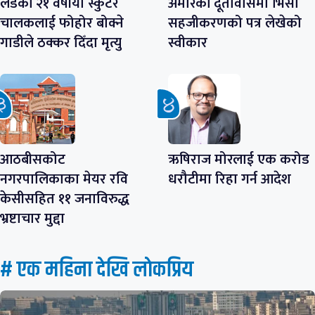
लडेकी २१ वर्षीया स्कुटर
अमेरिकी दूतावासमा भिसा
चालकलाई फोहोर बोक्ने
सहजीकरणको पत्र लेखेको
गाडीले ठक्कर दिँदा मृत्यु
स्वीकार
आठबीसकोट
ऋषिराज मोरलाई एक करोड
नगरपालिकाका मेयर रवि
धरौटीमा रिहा गर्न आदेश
केसीसहित ११ जनाविरुद्ध
भ्रष्टाचार मुद्दा
# एक महिना देखि लाेकप्रिय